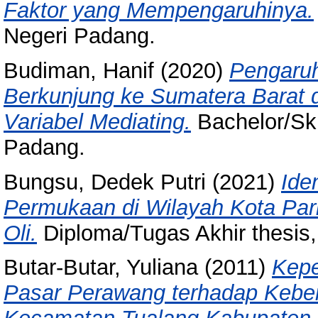
Faktor yang Mempengaruhinya.
Negeri Padang.
Budiman, Hanif
(2020)
Pengaruh
Berkunjung ke Sumatera Barat d
Variabel Mediating.
Bachelor/Skr
Padang.
Bungsu, Dedek Putri
(2021)
Ide
Permukaan di Wilayah Kota Par
Oli.
Diploma/Tugas Akhir thesis,
Butar-Butar, Yuliana
(2011)
Kepe
Pasar Perawang terhadap Keber