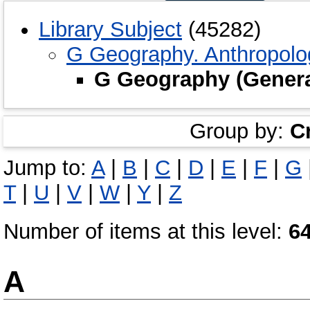
Library Subject
(45282)
G Geography. Anthropolo
G Geography (Genera
Group by:
C
Jump to:
A
|
B
|
C
|
D
|
E
|
F
|
G
T
|
U
|
V
|
W
|
Y
|
Z
Number of items at this level:
6
A