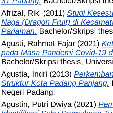
31 Padang.
Bachelor/Skripsi the
Afrizal, Riki
(2011)
Studi Keses
Naga (Dragon Fruit) di Kecama
Pariaman.
Bachelor/Skripsi thes
Agusti, Rahmat Fajar
(2021)
Ke
pada Masa Pandemi Covid-19 d
Bachelor/Skripsi thesis, Univer
Agustia, Indri
(2013)
Perkemban
Struktur Kota Padang Panjang.
B
Negeri Padang.
Agustin, Putri Dwiya
(2021)
Pema