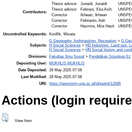
Thesis advisor
Junaidi, Junaidi
UNSPE
Thesis advisor
Febriani, Eka Asih
UNSPE
Contributors:
Corrector
Ikhwan, Ikhwan
UNSPE
Corrector
Febrianto, Adri
UNSPE
Corrector
Hasmira, Mira Hasti
UNSPE
Uncontrolled Keywords:
Konflik, Wisata
G Geography. Anthropology. Recreation
>
G Geo
Subjects:
H Social Sciences
>
HD Industries. Land use. L
H Social Sciences
>
HN Social history and cond
Divisions:
Fakultas Ilmu Sosial
>
Pendidikan Sosiologi-S1
Depositing User:
MUKHLIS MUKHLIS
Date Deposited:
28 May 2025 07:58
Last Modified:
28 May 2025 07:58
URI:
https://repository.unp.ac.id/id/eprint/12695
Actions (login require
View Item