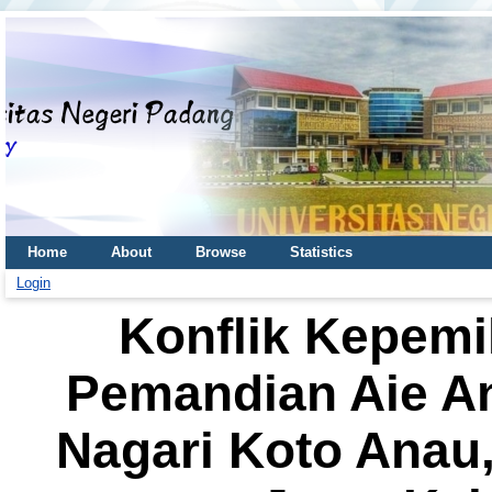
Home
About
Browse
Statistics
Login
Konflik Kepemi
Pemandian Aie A
Nagari Koto Ana