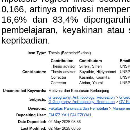
0,166, artinya motivasi mempe
16,6% dan 83,4% dipengaruhi o
pembelajaran, keyakinan atau s
kepribadian.
Item Type:
Thesis (Bachelor/Skripsi)
Contribution
Contributors
Emai
Thesis advisor
Silfeni, Silfeni
UNSP
Contributors:
Thesis advisor
Suyuthie, Hijriyantomi
UNSP
Corrector
Kasmita, Kasmita
UNSP
Corrector
Abrian, Youmil
UNSP
Uncontrolled Keywords:
Motivasi dan Keputusan Berkunjung
G Geography. Anthropology. Recreation
>
G Geo
Subjects:
G Geography. Anthropology. Recreation
>
GV Re
Divisions:
Fakultas Pariwisata dan Perhotelan
>
Manajemen
Depositing User:
FAUZZIYAH FAUZZIYAH
Date Deposited:
02 May 2025 08:56
Last Modified:
02 May 2025 08:56