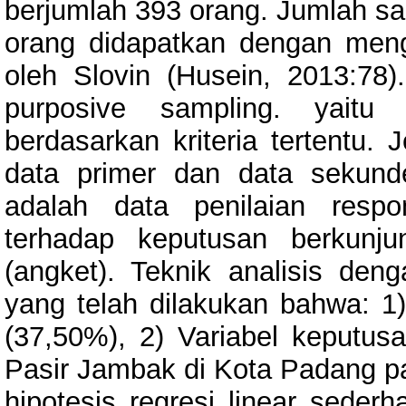
berjumlah 393 orang. Jumlah sam
orang didapatkan dengan me
oleh Slovin (Husein, 2013:78
purposive sampling. yait
berdasarkan kriteria tertentu. 
data primer dan data sekunde
adalah data penilaian resp
terhadap keputusan berkunj
(angket). Teknik analisis denga
yang telah dilakukan bahwa: 1)
(37,50%), 2) Variabel keputus
Pasir Jambak di Kota Padang pad
hipotesis regresi linear seder