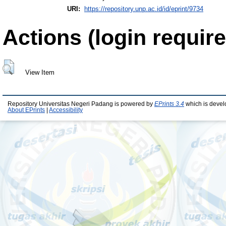
URI:
https://repository.unp.ac.id/id/eprint/9734
Actions (login require
View Item
Repository Universitas Negeri Padang is powered by
EPrints 3.4
which is devel
About EPrints
|
Accessibility