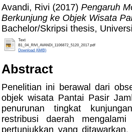
Avandi, Rivi
(2017)
Pengaruh Mo
Berkunjung ke Objek Wisata Pa
Bachelor/Skripsi thesis, Univer
Text
B1_04_RIVI_AVANDI_1106872_5120_2017.pdf
Download (6MB)
Abstract
Penelitian ini berawal dari obs
objek wisata Pantai Pasir Ja
penurunan tingkat kunjunga
restribusi daerah mengalami
pertunjukkan yang ditawarkan,