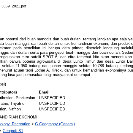
3069_2021.pdf
aran potensi dari buah manggis dan buah durian, tentang langkah apa saja y
a buah manggis dan buah durian untuk kemandirian ekonomi, dan produk ol
atan pada penelitian ini berupa data primer, diperoleh langsung melalu
ggis dan durian serta para pengepul buah manggis dan buah durian. Sedan
 menggunakan citra satelit SPOT 6, dari citra tersebut kita akan menentuk
impulkan bahwa potensi agrowisata di desa Lunto Timur dan desa Lunto Ba
 sekitar 21.950 batang dan pohon manggis sekitar 10.788 batang, sedang
nurut acuan teori Lothar A. Kreck, dan untuk kemandirian ekonominya buah
 yang bisa jadi pemasukan bagi masyarakat setempat.
psi)
tributors
Email
rikeslan, Prarikeslan
UNSPECIFIED
yatno, Triyatno
UNSPECIFIED
rion, Nafrion
UNSPECIFIED
ANDIRIAN EKONOMI
ology. Recreation
>
G Geography (General)
>
Geografi-S1