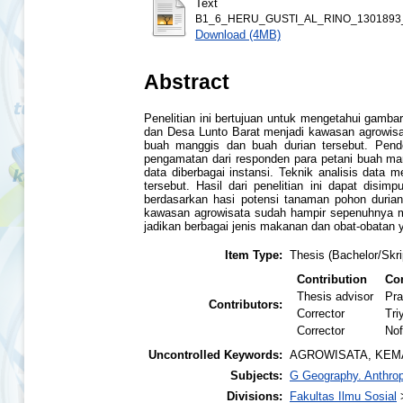
Text
B1_6_HERU_GUSTI_AL_RINO_1301893_
Download (4MB)
Abstract
Penelitian ini bertujuan untuk mengetahui gamb
dan Desa Lunto Barat menjadi kawasan agrowisat
buah manggis dan buah durian tersebut. Pendek
pengamatan dari responden para petani buah man
data diberbagai instansi. Teknik analisis data
tersebut. Hasil dari penelitian ini dapat dis
berdasarkan hasi potensi tanaman pohon durian
kawasan agrowisata sudah hampir sepenuhnya me
jadikan berbagai jenis makanan dan obat-obatan
Item Type:
Thesis (Bachelor/Skri
Contribution
Con
Thesis advisor
Pra
Contributors:
Corrector
Tri
Corrector
Nof
Uncontrolled Keywords:
AGROWISATA, KEM
Subjects:
G Geography. Anthrop
Divisions:
Fakultas Ilmu Sosial