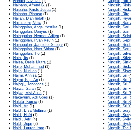
Nahdia, Vivi Nur
(1)
Ningsih, Riri T
Naibaho, Afrend B.
(1)
Ningsih, Risk
Naibaho, Kristo Josua
(1)
Ningsih, Risk
Naibaho, Riamsa
(1)
Ningsih, Rita
Nailah, Diah Indah
(1)
Ningsih, Riy
Nailulazmi, Velia
(1)
Ningsih, Sari
Nainggolan, Angel Yostika
(1)
Ningsih, Sari
Nainggolan, Denyus
(1)
Ningsih, Sari
Nainggolan, Herman Aditya
(1)
Ningsih, Selv
Nainggolan, Irvan Kevin
(1)
Ningsih, Sepr
Nainggolan, Janpieter Siregar
(1)
Ningsih, Sept
Nainggolan, Noer Shinta
(1)
Ningsih, Seru
Nainggolan, Tio
(1)
Ningsih, Silvi
Naini, Iis
(1)
Ningsih, Silvi
Naisa, Desis Mutra
(1)
Ningsih, Sirfi
Najib, Muhammad
(1)
Ningsih, Sis
Najla, Nurillah
(1)
Ningsih, Sisw
Najmi, Annisa
(1)
Ningsih, Sri
(4
Najmi, Fajri An
(1)
Ningsih, Sri 
Najogi,, Jonggoria
(1)
Ningsih, Sri 
Najwa, Sarah
(1)
Ningsih, Sri 
Najwa, Vivi Aulia
(1)
Ningsih, Sri 
Nakayumi, Adi Goes
(1)
Ningsih, Sri 
Nakita, Kurnia
(1)
Ningsih, Sri S
Naldi, Ari
(1)
Ningsih, Sri 
Naldi, Elsa Multrina
(1)
Ningsih, Sury
Naldi, Hafri
(1)
Ningsih, Susy
Naldi, Jefri
(4)
Ningsih, Syilv
Naldi, Jepri
(2)
Ningsih, Syu
Naldi, Lauren Irma
(1)
Ningsih, Tari 