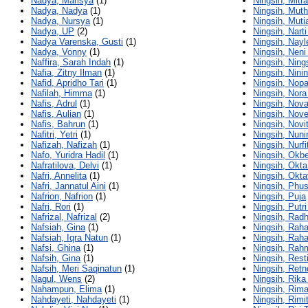
Nadya, Marisya
(1)
Ningsih, Mitr
Nadya, Nadya
(1)
Ningsih, Muth
Nadya, Nursya
(1)
Ningsih, Muti
Nadya, UP
(2)
Ningsih, Narti
Nadya Varenska, Gusti
(1)
Ningsih, Nayl
Nadya, Vonny
(1)
Ningsih, Neni 
Naffira, Sarah Indah
(1)
Ningsih, Nings
Nafia, Zitny Ilman
(1)
Ningsih, Ninin
Nafid, Apridho Tari
(1)
Ningsih, Nopa
Nafilah, Himma
(1)
Ningsih, Nor
Nafis, Adrul
(1)
Ningsih, Nova
Nafis, Aulian
(1)
Ningsih, Nove
Nafis, Bahrun
(1)
Ningsih, Novi
Nafitri, Yetri
(1)
Ningsih, Nuni
Nafizah, Nafizah
(1)
Ningsih, Nurfit
Nafo, Yuridra Hadil
(1)
Ningsih, Okbe
Nafratilova, Delvi
(1)
Ningsih, Okta
Nafri, Annelita
(1)
Ningsih, Okta
Nafri, Jannatul Aini
(1)
Ningsih, Phus
Nafrion, Nafrion
(1)
Ningsih, Puja
Nafri, Rori
(1)
Ningsih, Putr
Nafrizal, Nafrizal
(2)
Ningsih, Radh
Nafsiah, Gina
(1)
Ningsih, Rah
Nafsiah, Iqra Natun
(1)
Ningsih, Raha
Nafsi, Ghina
(1)
Ningsih, Rah
Nafsih, Gina
(1)
Ningsih, Rest
Nafsih, Meri Saqinatun
(1)
Ningsih, Retn
Nagul, Wens
(2)
Ningsih, Rika 
Nahampun, Elima
(1)
Ningsih, Rima
Nahdayeti, Nahdayeti
(1)
Ningsih, Rimi