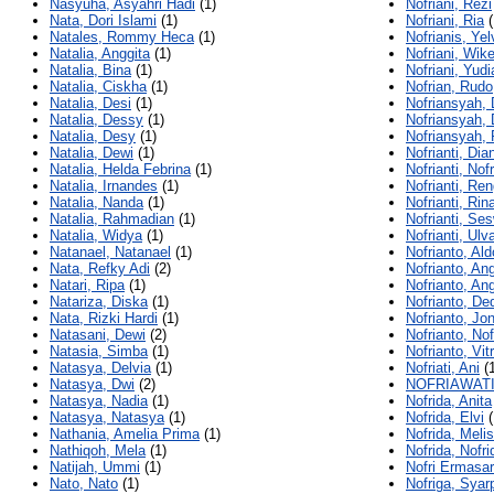
Nasyuha, Asyahri Hadi
(1)
Nofriani, Rezi
Nata, Dori Islami
(1)
Nofriani, Ria
(
Natales, Rommy Heca
(1)
Nofrianis, Yel
Natalia, Anggita
(1)
Nofriani, Wik
Natalia, Bina
(1)
Nofriani, Yud
Natalia, Ciskha
(1)
Nofrian, Rudo
Natalia, Desi
(1)
Nofriansyah, 
Natalia, Dessy
(1)
Nofriansyah, 
Natalia, Desy
(1)
Nofriansyah, 
Natalia, Dewi
(1)
Nofrianti, Dia
Natalia, Helda Febrina
(1)
Nofrianti, Nofr
Natalia, Irnandes
(1)
Nofrianti, Re
Natalia, Nanda
(1)
Nofrianti, Rin
Natalia, Rahmadian
(1)
Nofrianti, Ses
Natalia, Widya
(1)
Nofrianti, Ulv
Natanael, Natanael
(1)
Nofrianto, Ald
Nata, Refky Adi
(2)
Nofrianto, An
Natari, Ripa
(1)
Nofrianto, Ang
Natariza, Diska
(1)
Nofrianto, De
Nata, Rizki Hardi
(1)
Nofrianto, Jon
Natasani, Dewi
(2)
Nofrianto, Nof
Natasia, Simba
(1)
Nofrianto, Vit
Natasya, Delvia
(1)
Nofriati, Ani
(1
Natasya, Dwi
(2)
NOFRIAWATI
Natasya, Nadia
(1)
Nofrida, Anita
Natasya, Natasya
(1)
Nofrida, Elvi
(
Nathania, Amelia Prima
(1)
Nofrida, Meli
Nathiqoh, Mela
(1)
Nofrida, Nofri
Natijah, Ummi
(1)
Nofri Ermasar
Nato, Nato
(1)
Nofriga, Syarp