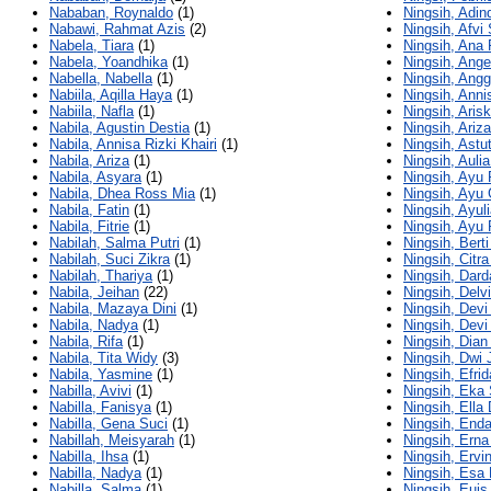
Nababan, Roynaldo
(1)
Ningsih, Adin
Nabawi, Rahmat Azis
(2)
Ningsih, Afvi
Nabela, Tiara
(1)
Ningsih, Ana F
Nabela, Yoandhika
(1)
Ningsih, Ange
Nabella, Nabella
(1)
Ningsih, Ang
Nabiila, Aqilla Haya
(1)
Ningsih, Ann
Nabiila, Nafla
(1)
Ningsih, Aris
Nabila, Agustin Destia
(1)
Ningsih, Ariza
Nabila, Annisa Rizki Khairi
(1)
Ningsih, Astu
Nabila, Ariza
(1)
Ningsih, Aulia 
Nabila, Asyara
(1)
Ningsih, Ayu F
Nabila, Dhea Ross Mia
(1)
Ningsih, Ayu 
Nabila, Fatin
(1)
Ningsih, Ayul
Nabila, Fitrie
(1)
Ningsih, Ayu 
Nabilah, Salma Putri
(1)
Ningsih, Bert
Nabilah, Suci Zikra
(1)
Ningsih, Citra
Nabilah, Thariya
(1)
Ningsih, Dard
Nabila, Jeihan
(22)
Ningsih, Delvi
Nabila, Mazaya Dini
(1)
Ningsih, Dev
Nabila, Nadya
(1)
Ningsih, Devi
Nabila, Rifa
(1)
Ningsih, Dian
Nabila, Tita Widy
(3)
Ningsih, Dwi 
Nabila, Yasmine
(1)
Ningsih, Efrid
Nabilla, Avivi
(1)
Ningsih, Eka 
Nabilla, Fanisya
(1)
Ningsih, Ella 
Nabilla, Gena Suci
(1)
Ningsih, End
Nabillah, Meisyarah
(1)
Ningsih, Erna
Nabilla, Ihsa
(1)
Ningsih, Ervi
Nabilla, Nadya
(1)
Ningsih, Esa 
Nabilla, Salma
(1)
Ningsih, Euis