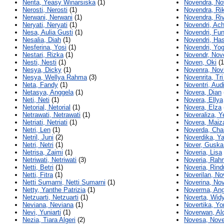
Nerita, Yeasy Winarsiska
(1)
Novendra, No
Nerosti, Nerosti
(1)
Novendra, Rik
Nerwani, Nerwani
(1)
Novendra, Riv
Neryati, Neryati
(1)
Novendri, Ach
Nesa, Aulia Gusti
(1)
Novendri, Fu
Nesalia, Diah
(1)
Novendri, Has
Nesferina, Yosi
(1)
Novendri, Yog
Nestari, Rizka
(1)
Novendr, Nov
Nesti, Nesti
(1)
Noven, Oki
(1
Nesya, Dicky
(1)
Novenra, Nov
Nesya, Wellya Rahma
(3)
Novenrita, Tr
Neta, Fandy
(1)
Noventri, Aud
Netasya, Anggela
(1)
Novera, Dian
Neti, Neti
(1)
Novera, Ellya
Netorial, Netorial
(1)
Novera, Elza
Netrawati, Netrawati
(1)
Noveraliza, 
Netriati, Netriati
(1)
Novera, Maiz
Netri, Len
(1)
Noverda, Chai
Netril, Juni
(2)
Noverdika, Y
Netri, Netri
(1)
Nover, Guska 
Netrisa, Zaimi
(1)
Noveria, Lisa
Netriwati, Netriwati
(3)
Noveria, Rah
Netti, Betri
(1)
Noveria, Rind
Netti, Fitra
(1)
Noverilan, No
Netti Sumarni, Netti Sumarni
(1)
Noverina, Nov
Netty, Yanthe Patrizia
(1)
Noverma, An
Netzuarti, Netzuarti
(1)
Noverta, Wid
Neviana, Neviana
(1)
Novertika, Yo
Nevi, Yuniarti
(1)
Noverwan, Al
Nezia, Tiara Algeri
(2)
Novesa, Nov