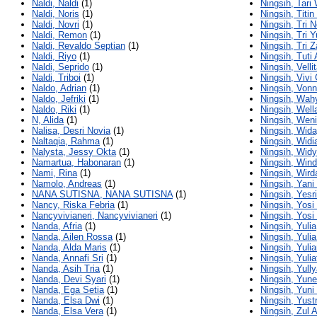
Naldi, Naldi
(1)
Ningsih, Tari
Naldi, Noris
(1)
Ningsih, Titin
Naldi, Novri
(1)
Ningsih, Tri 
Naldi, Remon
(1)
Ningsih, Tri Y
Naldi, Revaldo Septian
(1)
Ningsih, Tri 
Naldi, Riyo
(1)
Ningsih, Tuti
Naldi, Seprido
(1)
Ningsih, Vell
Naldi, Triboi
(1)
Ningsih, Vivi
Naldo, Adrian
(1)
Ningsih, Von
Naldo, Jefriki
(1)
Ningsih, Wah
Naldo, Riki
(1)
Ningsih, Well
N, Alida
(1)
Ningsih, Wen
Nalisa, Desri Novia
(1)
Ningsih, Wida
Naltaqia, Rahma
(1)
Ningsih, Widi
Nalysta, Jessy Okta
(1)
Ningsih, Wid
Namartua, Habonaran
(1)
Ningsih, Wind
Nami, Rina
(1)
Ningsih, Wird
Namolo, Andreas
(1)
Ningsih, Yani
NANA SUTISNA, NANA SUTISNA
(1)
Ningsih, Yesri
Nancy, Riska Febria
(1)
Ningsih, Yosi 
Nancyvivianeri, Nancyvivianeri
(1)
Ningsih, Yosi
Nanda, Afria
(1)
Ningsih, Yulia
Nanda, Ailen Rossa
(1)
Ningsih, Yulia
Nanda, Alda Maris
(1)
Ningsih, Yuli
Nanda, Annafi Sri
(1)
Ningsih, Yulia
Nanda, Asih Tria
(1)
Ningsih, Yull
Nanda, Devi Syari
(1)
Ningsih, Yunel
Nanda, Ega Setia
(1)
Ningsih, Yuni 
Nanda, Elsa Dwi
(1)
Ningsih, Yustr
Nanda, Elsa Vera
(1)
Ningsih, Zul A