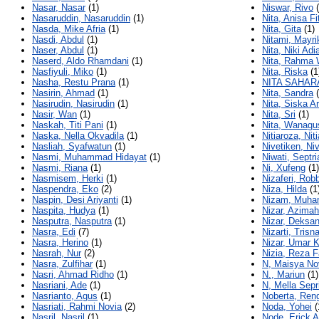
Nasar, Nasar
(1)
Niswar, Rivo
(
Nasaruddin, Nasaruddin
(1)
Nita, Anisa Fit
Nasda, Mike Afria
(1)
Nita, Gita
(1)
Nasdi, Abdul
(1)
Nitami, Mayri
Naser, Abdul
(1)
Nita, Niki Adi
Naserd, Aldo Rhamdani
(1)
Nita, Rahma 
Nasfiyuli, Miko
(1)
Nita, Riska
(1
Nasha, Restu Prana
(1)
NITA SAHAR
Nasirin, Ahmad
(1)
Nita, Sandra
(
Nasirudin, Nasirudin
(1)
Nita, Siska Ar
Nasir, Wan
(1)
Nita, Sri
(1)
Naskah, Titi Pani
(1)
Nita, Wanagu
Naska, Nella Okvadila
(1)
Nitiaroza, Nit
Nasliah, Syafwatun
(1)
Nivetiken, Ni
Nasmi, Muhammad Hidayat
(1)
Niwati, Septri
Nasmi, Riana
(1)
Ni, Xufeng
(1)
Nasmisem, Herki
(1)
Nizaferi, Rob
Naspendra, Eko
(2)
Niza, Hilda
(1
Naspin, Desi Ariyanti
(1)
Nizam, Muh
Naspita, Hudya
(1)
Nizar, Azimah
Nasputra, Nasputra
(1)
Nizar, Deksa
Nasra, Edi
(7)
Nizarti, Trisn
Nasra, Herino
(1)
Nizar, Umar 
Nasrah, Nur
(2)
Nizia, Reza 
Nasra, Zulfihar
(1)
N, Maisya No
Nasri, Ahmad Ridho
(1)
N., Mariun
(1)
Nasriani, Ade
(1)
N, Mella Sepr
Nasrianto, Agus
(1)
Noberta, Ren
Nasriati, Rahmi Novia
(2)
Noda, Yohei
(
Nasril, Nasril
(1)
Node, Erick A