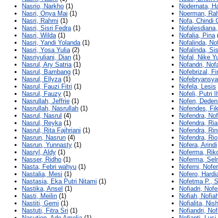
Nasrio, Narkho
(1)
Nodernata, H
Nasri, Onya Mai
(1)
Noerman, Rah
Nasri, Rahmi
(1)
Nofa, Chindi 
Nasri, Sisri Fedra
(1)
Nofalesdiana,
Nasri, Wilda
(1)
Nofalia, Pina
Nasri, Yandi Yolanda
(1)
Nofalinda, No
Nasri, Yosa Yulia
(2)
Nofalinda, Si
Nasriyuliani, Dian
(1)
Nofal, Nike Yu
Nasrul, Ary Satria
(1)
Nofandri, Nof
Nasrul, Bambang
(1)
Nofebrizal, F
Nasrul, Ellyza
(1)
Nofebryansya
Nasrul, Fauzi Fitri
(1)
Nofela, Lesis
Nasrul, Fauzy
(1)
Nofeli, Putri 
Nasrullah, Jeffrie
(1)
Nofen, Dede
Nasrullah, Nasrullah
(1)
Nofendes, Fik
Nasrul, Nasrul
(4)
Nofendra, No
Nasrul, Reyka
(1)
Nofendra, Ri
Nasrul, Rita Fajhriani
(1)
Nofendra, Rin
Nasrun, Nasrun
(4)
Nofendra, Rio
Nasrun, Yunnasty
(1)
Nofera, Arindi
Nasryl, Aldy
(1)
Noferma, Rik
Nasser, Ridho
(1)
Noferma, Sel
Nasta, Febri wahyu
(1)
Noferni, Nofer
Nastalia, Mesi
(1)
Nofero, Hardi
Nastasia, Eka Putri Nitami
(1)
Nofetma P., S
Nastika, Ansel
(1)
Nofiadri, Nofe
Nasti, Meilin
(1)
Nofiah, Nofia
Nastiti, Gemi
(1)
Nofialita, Nis
Nastuti, Fitra Sri
(1)
Nofiandri, Nof
Nasution, Ade Amelia
(1)
Nofianti, Lusi