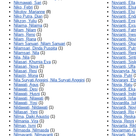
Nikmawati, Sari
(1)
Novianti, Ella
Niko, Febri
(1)
Novianti, Els
Nikolov, Marianne
(8)
Novianti, Elsi
Niko Putra, Dian
(1)
Novianti, End
Nikzon, Yuliu
(2)
Novianti, Erni
Nilaima, Nilaima
(1)
Novianti, Ex
Nilam, Nilam
(1)
Novianti, Fat
Nilam, Reno
(1)
Novianti, Ines
Nilam, Riana
(1)
Novianti, Novi
Nilam Sanuari, Nilam Sanuari
(1)
Novianti, Ol
Nilamsari, Dinda Puspita
(1)
Novianti, Putr
Nilamsari, Nila
(1)
Novianti, Ren
Nila, Nila
(1)
Novianti, Sint
Nilasari, Khurnia Eva
(1)
Novianti, Sis
Nilasari, Nova
(1)
Novianti, Ulfa
Nilasari, Resi
(1)
Novianyta, No
Nilastri, Mona
(1)
Novia, Putri
(
Nila Suryati Anggini, Nila Suryati Anggini
(1)
Noviarani, El
Nilawati, Agus
(1)
Novia, Ratu
(
Nilawati, Desi
(1)
Noviardi, Eka
Nilawati, Husni
(1)
Noviardi, Indri
Nilawati, Nilawati
(8)
Noviardi, Isfa
Nilawati, Yosi
(1)
Noviardila, Is
Nildawati, Nildawati
(1)
Noviardi, Novi
Nillasari, Yeni
(1)
Noviardi, Rio
Nilma, Daiki Agustio
(1)
Novia, Reska
Nilmania, Vira
(1)
Novia, Resni
Nilman, Ismi
(1)
Noviarita, Ri
Nilmasda, Nilmasda
(1)
Noviarman, Al
Nilmayanti, Nilmayanti
(1)
Noviarti, Nela