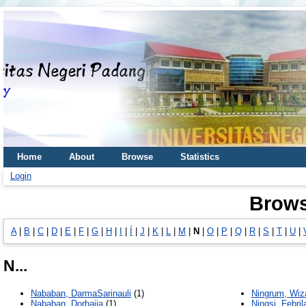
Home
About
Browse
Statistics
Login
Brows
A
|
B
|
C
|
D
|
E
|
F
|
G
|
H
|
I
|
Í
|
J
|
K
|
L
|
M
|
N
|
O
|
P
|
Q
|
R
|
S
|
T
|
U
|
N...
Nababan, DarmaSarinauli
(1)
Ningrum, Wiz
Nababan, Dorhaija
(1)
Ningsi, Febril