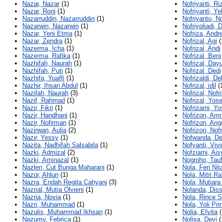
Nazar, Nazar
(1)
Nofriyanti, Ri
Nazar, Roni
(1)
Nofriyanti, Ye
Nazarruddin, Nazarruddin
(1)
Nofriyanto, N
Nazarwin, Nazarwin
(1)
Nofriyoliadi, 
Nazar, Yeni Etma
(1)
Nofriza, Andr
Nazar, Zendra
(1)
Nofrizal, Agi
(
Nazerma, Icha
(1)
Nofrizal, Andi
Nazerma, Rafika
(1)
Nofrizal, Beni
Nazhifah, Naurah
(1)
Nofrizal, Day
Nazhifah, Puti
(1)
Nofrizal, Dedi
Nazhifa, Yuaffi
(1)
Nofrizaldi, D
Nazhir, Ihsan Abdul
(1)
Nofrizal, idil
(
Nazifah, Naurah
(3)
Nofrizal, Nofri
Nazif, Rahmad
(1)
Nofrizal, Yose
Nazir, Fikri
(1)
Nofrizarni, Yo
Nazir, Handhani
(1)
Nofrizon, Amr
Nazir, Nofirman
(1)
Nofrizon, Ang
Nazirwan, Aulia
(2)
Nofrizon, Nof
Nazir, Yessy
(1)
Nofwanda, De
Nazita, Nadhifah Salsabila
(1)
Nofyanti, Vivi
Nazki, Admizal
(2)
Nofziarni, Ai
Nazki, Aminazal
(1)
Nogroho, Tauf
Nazlen, Cut Bunga Maharani
(1)
Nola, Feri Nit
Nazor, Ahlun
(1)
Nola, Mitri R
Nazra, Endah Regita Cahyani
(3)
Nola, Mutiara
Nazrial, Mutia Olvieni
(1)
Nolanda, Diss
Nazria, Novia
(1)
Nola, Rince S
Nazri, Muhammad
(1)
Nola, Yoli Pr
Nazulis, Muhammad Ikhsan
(1)
Nolia, Efvita
(
Nazumy, Febrica
(1)
Nolisa, Devi
(