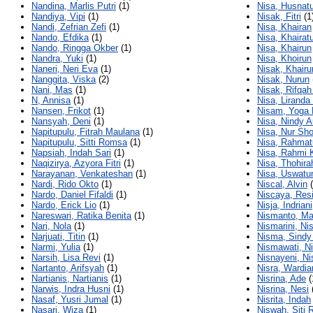
Nandina, Marlis Putri
(1)
Nisa, Husnat
Nandiya, Vipi
(1)
Nisak, Fitri
(1
Nandi, Zefrian Zefi
(1)
Nisa, Khairan
Nando, Efdika
(1)
Nisa, Khairat
Nando, Ringga Okber
(1)
Nisa, Khairun
Nandra, Yuki
(1)
Nisa, Khoirun
Naneri, Neri Eva
(1)
Nisak, Khairu
Nanggita, Viska
(2)
Nisak, Nurun
Nani, Mas
(1)
Nisak, Rifqah
N, Annisa
(1)
Nisa, Liranda
Nansen, Frikot
(1)
Nisam, Yog
Nansyah, Deni
(1)
Nisa, Nindy A
Napitupulu, Fitrah Maulana
(1)
Nisa, Nur Sho
Napitupulu, Sitti Romsa
(1)
Nisa, Rahmat
Napsiah, Indah Sari
(1)
Nisa, Rahmi 
Naqizirya, Azyora Fitri
(1)
Nisa, Thohira
Narayanan, Venkateshan
(1)
Nisa, Uswatu
Nardi, Rido Okto
(1)
Niscal, Alvin
(
Nardo, Daniel Fifaldi
(1)
Niscaya, Res
Nardo, Erick Lio
(1)
Nisja, Indriani
Nareswari, Ratika Benita
(1)
Nismanto, Ma
Nari, Nola
(1)
Nismarini, Ni
Narjuati, Titin
(1)
Nisma, Sindy 
Narmi, Yulia
(1)
Nismawati, N
Narsih, Lisa Revi
(1)
Nisnayeni, Ni
Nartanto, Arifsyah
(1)
Nisra, Wardia
Nartianis, Nartianis
(1)
Nisrina, Ade
(
Narwis, Indra Husni
(1)
Nisrina, Nesi
Nasaf, Yusri Jumal
(1)
Nisrita, Indah
Nasari, Wiza
(1)
Niswah, Siti 