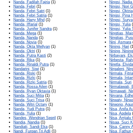
Nanda, Fadilah Fajria
(1)
Ningsi, Nadia 
Nanda, Febri
(1)
Ningsi, Nori 
Nanda, Febri Satri
(1)
Ningsi, Oktria
Nanda, Febri Satria
(1)
Ningsi, Pina H
Nanda, Harry Mhd
(1)
NIngsi, Surya
Nanda, Iffarial
(1)
Ningsi, Yulia
(
Nanda, Junifer Sandra
(1)
Ningsi, Yulia 
Nanda, Mega
(1)
Ningtias, Mai
Nanda, Nanda
(1)
Ningtias, Pus
Nanda, Novia
(1)
Nini, Asmara
Nanda, Okta Wellyan
(1)
Nining, Hari
(1
Nanda, Oktri
(1)
Nining, Nining
Nanda, Putra Kasti
(2)
Nirbayani, Ek
Nanda, Rika
(1)
Nirbesta, Ra
Nanda, Rinaldi Putra
(1)
Niretla, Elvid
Nandarini, Siwi
(1)
Nirgaleni, Nir
Nanda, Riski
(1)
Nirmala, Fitri
Nanda, Rizki
(1)
Nirmala, Inta
Nanda, Rizki Satria
(1)
Nirmala, Suri
Nanda, Rossa Ailen
(1)
Nirmalawati, 
Nanda, Ryan Oktavia
(1)
Nirmawati, Ni
Nanda, Suci Mitia
(1)
Nirvana, Edh
Nanda, Suci Trisa
(1)
Nirwaty, Nirw
Nanda, Witri Octary
(1)
Nirwono, Agu
Nanda, Yudi Putra
(1)
Nisa, Anifa Au
Nanda, Yulia
(1)
Nisa, Apdela
(
Nandes, Wendrian Sepril
(1)
Nisa, Arrijal
Nandia, Nandia
(1)
Nisaa, Suci K
Nandiati, Sandi Eka
(1)
Nisa, Canny 
Nandi, Furqan Tri Adli
(1)
Nisa, Fathun