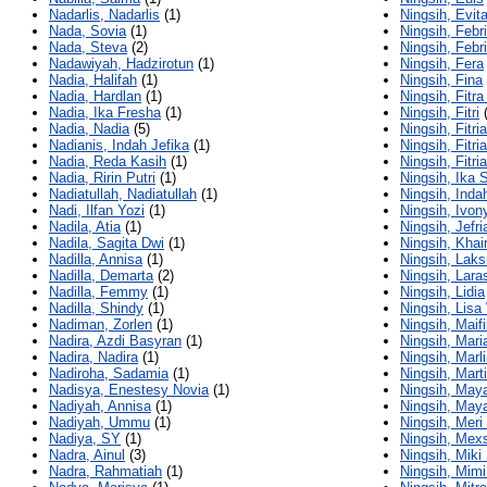
Nadarlis, Nadarlis
(1)
Ningsih, Evit
Nada, Sovia
(1)
Ningsih, Febr
Nada, Steva
(2)
Ningsih, Febr
Nadawiyah, Hadzirotun
(1)
Ningsih, Fera
Nadia, Halifah
(1)
Ningsih, Fina
Nadia, Hardlan
(1)
Ningsih, Fitra
Nadia, Ika Fresha
(1)
Ningsih, Fitri
(
Nadia, Nadia
(5)
Ningsih, Fitria
Nadianis, Indah Jefika
(1)
Ningsih, Fitri
Nadia, Reda Kasih
(1)
Ningsih, Fitr
Nadia, Ririn Putri
(1)
Ningsih, Ika S
Nadiatullah, Nadiatullah
(1)
Ningsih, Ind
Nadi, Ilfan Yozi
(1)
Ningsih, Ivon
Nadila, Atia
(1)
Ningsih, Jefri
Nadila, Sagita Dwi
(1)
Ningsih, Khai
Nadilla, Annisa
(1)
Ningsih, Laks
Nadilla, Demarta
(2)
Ningsih, Lara
Nadilla, Femmy
(1)
Ningsih, Lidia
Nadilla, Shindy
(1)
Ningsih, Lis
Nadiman, Zorlen
(1)
Ningsih, Maifi
Nadira, Azdi Basyran
(1)
Ningsih, Mari
Nadira, Nadira
(1)
Ningsih, Marli
Nadiroha, Sadamia
(1)
Ningsih, Mart
Nadisya, Enestesy Novia
(1)
Ningsih, Ma
Nadiyah, Annisa
(1)
Ningsih, Maya
Nadiyah, Ummu
(1)
Ningsih, Meri
Nadiya, SY
(1)
Ningsih, Mex
Nadra, Ainul
(3)
Ningsih, Miki
Nadra, Rahmatiah
(1)
Ningsih, Mimi