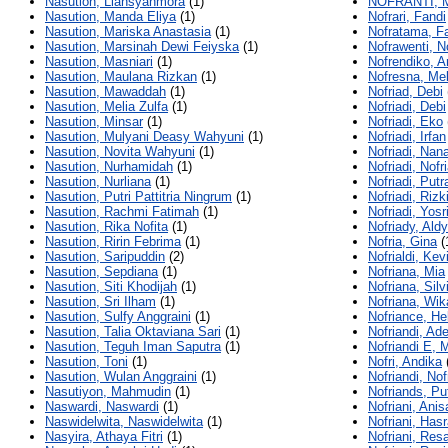
Nasution, Liansyahmora
(1)
NOFRANTI, 
Nasution, Manda Eliya
(1)
Nofrari, Fandi
Nasution, Mariska Anastasia
(1)
Nofratama, Fa
Nasution, Marsinah Dewi Feiyska
(1)
Nofrawenti, N
Nasution, Masniari
(1)
Nofrendiko, 
Nasution, Maulana Rizkan
(1)
Nofresna, Me
Nasution, Mawaddah
(1)
Nofriad, Debi
Nasution, Melia Zulfa
(1)
Nofriadi, Debi
Nasution, Minsar
(1)
Nofriadi, Eko
Nasution, Mulyani Deasy Wahyuni
(1)
Nofriadi, Irfan
Nasution, Novita Wahyuni
(1)
Nofriadi, Nan
Nasution, Nurhamidah
(1)
Nofriadi, Nofri
Nasution, Nurliana
(1)
Nofriadi, Putr
Nasution, Putri Pattitria Ningrum
(1)
Nofriadi, Rizk
Nasution, Rachmi Fatimah
(1)
Nofriadi, Yosr
Nasution, Rika Nofita
(1)
Nofriady, Aldy
Nasution, Ririn Febrima
(1)
Nofria, Gina
(
Nasution, Saripuddin
(2)
Nofrialdi, Kev
Nasution, Sepdiana
(1)
Nofriana, Mia
Nasution, Siti Khodijah
(1)
Nofriana, Silv
Nasution, Sri Ilham
(1)
Nofriana, Wik
Nasution, Sulfy Anggraini
(1)
Nofriance, H
Nasution, Talia Oktaviana Sari
(1)
Nofriandi, Ad
Nasution, Teguh Iman Saputra
(1)
Nofriandi E,
Nasution, Toni
(1)
Nofri, Andika
Nasution, Wulan Anggraini
(1)
Nofriandi, Nof
Nasutiyon, Mahmudin
(1)
Nofriands, Put
Naswardi, Naswardi
(1)
Nofriani, Anis
Naswidelwita, Naswidelwita
(1)
Nofriani, Has
Nasyira, Athaya Fitri
(1)
Nofriani, Res