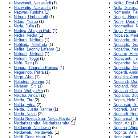
Nazwandi, Nazwandi
(1)
Nolita, Resi
(1
Nazwarlis, Nazwarlis
(1)
Nolla, Sukma
Nazwar, Yunisha
(1)
Nomanda, Fa
Ndruru, Umbu’atulö
(1)
Nongki, Nong
Nduru, Yosua
(1)
Nonik, Desri 
Neda, Julia
(1)
Noormaliya, 
Nediya, Absyari Putri
(1)
Nopa, Aprina
Nedra, Nedra
(1)
Nopaisa, Meri
Nefiarni, Nefiarni
(1)
Nopanda, Irfa
Nefilinda, Nefilinda
(1)
Nopandra, Gi
Nefira, Laonny Lafebra
(1)
Noparina, Yes
Nefriadi, Nefriadi
(1)
Nopatra, Heri
Nefrian, Yoggi
(1)
Nopayanti, Tr
Nefri, Rati
(1)
Nopendra, Ad
Negara, Chandra Perwira
(1)
Nopendra, No
Negarindo, Putra
(1)
Noperdi, Andr
Nego, Abet
(1)
Noperlis, Ang
Neladepi, Serinur
(1)
Nopiandi, Don
Nelasari, Siti
(1)
Nopianti, Nopi
Nela, Wahyu Sri
(1)
Nopianti, Ori
Nelcha, Andari
(1)
Nopianto, Bud
Nelda, Fitri
(2)
Nopita, Nola
(
Nelda, Fitria
(2)
Nopitasari, Sh
Nelda, Gustia Rahma
(1)
Nopredi, Basr
Nelda, Nelda
(2)
Nopriadi, Nopr
Nelda Novita Sari, Nelda Novita
(1)
Nopriansah, I
Neldarisasmita, Neldarisasmita
(1)
Nopri, Ari
(1)
Neldawati, Neldawati
(5)
Noprina, Win
Neldawati., Neldawati.
(1)
Noprita, Vina
Neldi, Dede Hastri
(1)
Nopriyanti, Le