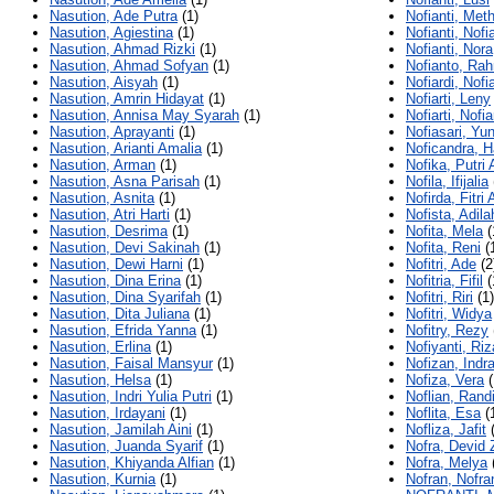
Nasution, Ade Putra
(1)
Nofianti, Met
Nasution, Agiestina
(1)
Nofianti, Nofia
Nasution, Ahmad Rizki
(1)
Nofianti, Nora
Nasution, Ahmad Sofyan
(1)
Nofianto, Ra
Nasution, Aisyah
(1)
Nofiardi, Nofia
Nasution, Amrin Hidayat
(1)
Nofiarti, Leny
Nasution, Annisa May Syarah
(1)
Nofiarti, Nofiar
Nasution, Aprayanti
(1)
Nofiasari, Yu
Nasution, Arianti Amalia
(1)
Noficandra, H
Nasution, Arman
(1)
Nofika, Putri
Nasution, Asna Parisah
(1)
Nofila, Ifijalia
Nasution, Asnita
(1)
Nofirda, Fitri
Nasution, Atri Harti
(1)
Nofista, Adil
Nasution, Desrima
(1)
Nofita, Mela
(
Nasution, Devi Sakinah
(1)
Nofita, Reni
(
Nasution, Dewi Harni
(1)
Nofitri, Ade
(2
Nasution, Dina Erina
(1)
Nofitria, Fifil
(
Nasution, Dina Syarifah
(1)
Nofitri, Riri
(1)
Nasution, Dita Juliana
(1)
Nofitri, Widya
Nasution, Efrida Yanna
(1)
Nofitry, Rezy
Nasution, Erlina
(1)
Nofiyanti, Riz
Nasution, Faisal Mansyur
(1)
Nofizan, Indr
Nasution, Helsa
(1)
Nofiza, Vera
(
Nasution, Indri Yulia Putri
(1)
Noflian, Rand
Nasution, Irdayani
(1)
Noflita, Esa
(
Nasution, Jamilah Aini
(1)
Nofliza, Jafit
(
Nasution, Juanda Syarif
(1)
Nofra, Devid 
Nasution, Khiyanda Alfian
(1)
Nofra, Melya
Nasution, Kurnia
(1)
Nofran, Nofra