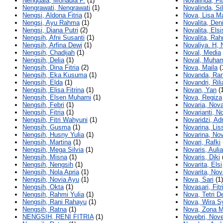
Nenggala, Monadia P.
(1)
Novalinda, Fit
Nengrawati, Nengrawati
(1)
Novalinda, Sil
Nengsi, Aldona Fitria
(1)
Nova, Lisa M
Nengsi, Ayu Rahma
(1)
Novalita, Den
Nengsi, Diana Putri
(2)
Novalita, Elsi
Nengsih, Afni Susanti
(1)
Novalita, Rah
Nengsih, Arfina Dewi
(1)
Novaliya. H, 
Nengsih, Chadijah
(1)
Noval, Media
Nengsih, Delia
(1)
Noval, Muha
Nengsih, Dina Fitria
(2)
Nova, Maila
(
Nengsih, Eka Kusuma
(1)
Novanda, Ran
Nengsih, Elda
(1)
Novandri, Rili
Nengsih, Elisa Fitrina
(1)
Novan, Yan
(1
Nengsih, Elsen Muharni
(1)
Nova, Regiza
Nengsih, Febri
(1)
Novaria, Nova
Nengsih, Fitria
(1)
Novarianti, No
Nengsih, Fitri Wahyuni
(1)
Novaridzi, Ad
Nengsih, Gusma
(1)
Novarina, Lis
Nengsih, Husny Yulia
(1)
Novarina, Nov
Nengsih, Martina
(1)
Novari, Rafki
Nengsih, Mega Silvia
(1)
Novaris, Aulia
Nengsih, Misna
(1)
Novaris, Diki
Nengsih, Nengsih
(1)
Novarita, Elsi
Nengsih, Nola Apria
(1)
Novarita, Nov
Nengsih, Novia Ayu
(1)
Nova, Sari
(1)
Nengsih, Okta
(1)
Novasari, Fitr
Nengsih, Rahmi Yulia
(1)
Nova, Tetri De
Nengsih, Rani Rahayu
(1)
Nova, Wira Sy
Nengsih, Ratna
(1)
Nova, Zona M
NENGSIH, RENI FITRIA
(1)
Novebri, Nove