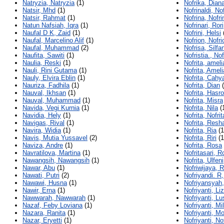
Natryzia, Natryzia
(1)
Nofrika, Dian
Natsir, Mhd
(1)
Nofrinaldi, Nof
Natsir, Rahmat
(1)
Nofrina, Nofri
Natun Nafsiah, Iqra
(1)
Nofrinari, Rori
Naufal D K, Zaid
(1)
Nofrini, Helsi
Naufal, Marcelino Alif
(1)
Nofrion, Nofri
Naufal, Muhammad
(2)
Nofrisa, Silfan
Naufita, Sawiti
(1)
Nofristia., Nof
Naulia, Reski
(1)
Nofrita, ameli
Nauli, Rini Gutama
(1)
Nofrita, Ameli
Nauly, Elvira Eblin
(1)
Nofrita, Cahy
Nauriza, Fadhila
(1)
Nofrita, Dian
(
Nauval, Ikhsan
(1)
Nofrita, Hasr
Nauval, Muhammad
(1)
Nofrita, Misra
Navida, Vegi Kurnia
(1)
Nofrita, Nila
(
Navidia, Hely
(1)
Nofrita, Nofrit
Navigas, Rival
(1)
Nofrita, Resh
Navira, Widia
(1)
Nofrita, Ria
(1
Navis, Mutia Yussavel
(2)
Nofrita, Riri
(1
Naviza, Andre
(1)
Nofrita, Rosa
Navratilova, Martina
(1)
Nofritasari, R
Nawangsih, Nawangsih
(1)
Nofrita, Ulfeni
Nawar, Abu
(1)
Nofriwijaya, R
Nawati, Putri
(2)
Nofriyandi. R,
Nawawi, Husna
(1)
Nofriyansyah
Nawir, Erna
(1)
Nofriyanti, Li
Nawwarah, Nawwarah
(1)
Nofriyanti, Lu
Nazaf, Feby Loviana
(1)
Nofriyanti, Mi
Nazara, Ranita
(1)
Nofriyanti, M
Nazar, Eryetti
(1)
Nofriyanti, No