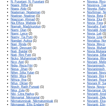
N. Fusetani, N. Fusetani
(1)
Novesa, Rivo
Ngaini, Rifha
(1)
Novesya, Tia
Ngara, Aldo
(1)
Noveta, Rahy
Ngateman, Ngateman
(1)
Novfirman, N
Ngatiran, Ngatiran
(1)
Novia, Beta
(
Ngazizan, Ahmad
(1)
Novia, Eka
(1
Nia Elfiza, Wahida
(1)
Novia, Fera
(1
Niamah, Madzkurotun
(1)
Noviafni, Far
Niami, Dian
(1)
Novialdi, Andr
Niami, Leice
(2)
Novia, Leli
(1)
Niamy, Tia Putri
(1)
Novia, Lina
(1
Niandari, Aulisa
(1)
Novialisa, Nov
Niari, Rinda
(1)
Novia, Meyzi
Niarti, Dessupri
(1)
Novia, Muhart
Niati, Batdal
(1)
Novia Mutiara
Niati, Rini Putri
(1)
Noviana, Dilla
Nicko, Muhammad
(2)
Noviana, Win
Nico, Apri
(1)
Noviani, Meli
Nidia, Reza Fitri
(1)
Novianingsih,
Niesa, Jihan
(1)
Novianingsih,
Nifen, Silta Yulan
(1)
Noviani, Novi
Nifitri, Miza
(1)
Noviani, Rini
(
Nifriza, Ifna
(1)
Noviani, Roz
Nifus, Oktan
(1)
Noviani R, Sa
Nigsih, Ratih Purwati
(1)
Novia, Novia
Nika, Zola
(1)
Noviansar, Do
Niki, Citra Hadya
(1)
Novianti, Aris
Nikmarijal, Nikmarijal
(1)
Novianti, Dek
Nikmatunnisak, Nikmatunnisak
(1)
Novianti, Eka
Nikmawati, Ellis Endang
(1)
Novianti, Elin