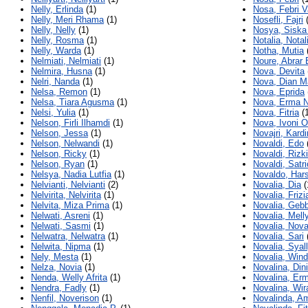
Nelly, Erlinda
(1)
Nosa, Febri V
Nelly, Meri Rhama
(1)
Nosefli, Fajri
(
Nelly, Nelly
(1)
Nosya, Siska
Nelly, Rosma
(1)
Notalia, Notal
Nelly, Warda
(1)
Notha, Mutia
Nelmiati, Nelmiati
(1)
Noure, Abrar 
Nelmira, Husna
(1)
Nova, Devita
Nelri, Nanda
(1)
Nova, Dian Ma
Nelsa, Remon
(1)
Nova, Eprida
Nelsa, Tiara Agusma
(1)
Nova, Erma N
Nelsi, Yulia
(1)
Nova, Fitria
(1
Nelson, Firli Ilhamdi
(1)
Nova, Ivoni O
Nelson, Jessa
(1)
Novajri, Kard
Nelson, Nelwandi
(1)
Novaldi, Edo
Nelson, Ricky
(1)
Novaldi, Rizki
Nelson, Ryan
(1)
Novaldi, Satri
Nelsya, Nadia Lutfia
(1)
Novaldo, Hars
Nelvianti, Nelvianti
(2)
Novalia, Dia
(
Nelvirita, Nelvirita
(1)
Novalia, Friz
Nelvita, Miza Prima
(1)
Novalia, Geb
Nelwati, Asreni
(1)
Novalia, Mell
Nelwati, Sasmi
(1)
Novalia, Nova
Nelwatra, Nelwatra
(1)
Novalia, Sari
Nelwita, Nipma
(1)
Novalia, Syall
Nely, Mesta
(1)
Novalia, Win
Nelza, Novia
(1)
Novalina, Dini
Nenda, Welly Afrita
(1)
Novalina, Er
Nendra, Fadly
(1)
Novalina, Wir
Nenfil, Noverison
(1)
Novalinda, Am