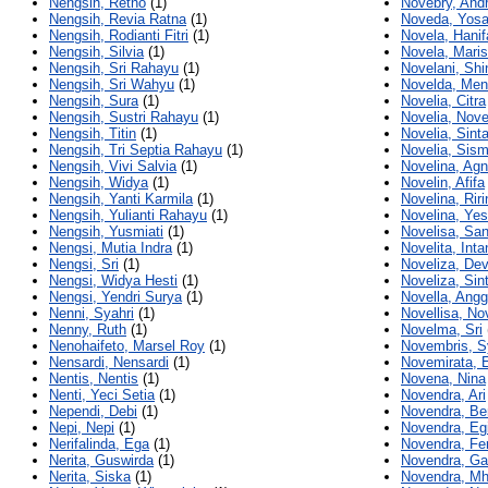
Nengsih, Retno
(1)
Novebry, And
Nengsih, Revia Ratna
(1)
Noveda, Yosa
Nengsih, Rodianti Fitri
(1)
Novela, Hanif
Nengsih, Silvia
(1)
Novela, Maris
Nengsih, Sri Rahayu
(1)
Novelani, Shi
Nengsih, Sri Wahyu
(1)
Novelda, Ment
Nengsih, Sura
(1)
Novelia, Citra
Nengsih, Sustri Rahayu
(1)
Novelia, Nove
Nengsih, Titin
(1)
Novelia, Sint
Nengsih, Tri Septia Rahayu
(1)
Novelia, Sism
Nengsih, Vivi Salvia
(1)
Novelina, Ag
Nengsih, Widya
(1)
Novelin, Afifa
Nengsih, Yanti Karmila
(1)
Novelina, Riri
Nengsih, Yulianti Rahayu
(1)
Novelina, Yes
Nengsih, Yusmiati
(1)
Novelisa, Sa
Nengsi, Mutia Indra
(1)
Novelita, Inta
Nengsi, Sri
(1)
Noveliza, De
Nengsi, Widya Hesti
(1)
Noveliza, Sint
Nengsi, Yendri Surya
(1)
Novella, Angg
Nenni, Syahri
(1)
Novellisa, Nov
Nenny, Ruth
(1)
Novelma, Sri
Nenohaifeto, Marsel Roy
(1)
Novembris, S
Nensardi, Nensardi
(1)
Novemirata, 
Nentis, Nentis
(1)
Novena, Nina
Nenti, Yeci Setia
(1)
Novendra, Ari
Nependi, Debi
(1)
Novendra, Be
Nepi, Nepi
(1)
Novendra, Eg
Nerifalinda, Ega
(1)
Novendra, Fer
Nerita, Guswirda
(1)
Novendra, G
Nerita, Siska
(1)
Novendra, Mh