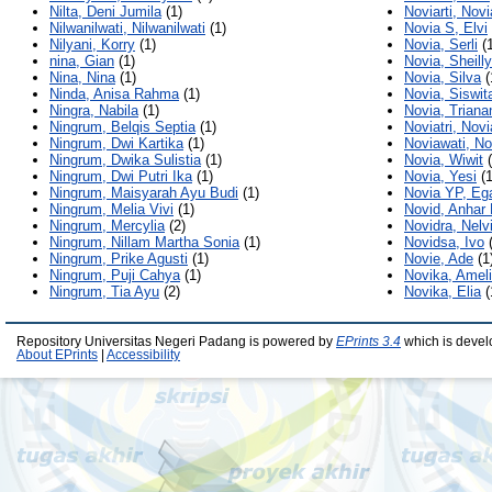
Nilta, Deni Jumila
(1)
Noviarti, Novia
Nilwanilwati, Nilwanilwati
(1)
Novia S, Elvi
Nilyani, Korry
(1)
Novia, Serli
(1
nina, Gian
(1)
Novia, Sheilly
Nina, Nina
(1)
Novia, Silva
(
Ninda, Anisa Rahma
(1)
Novia, Siswit
Ningra, Nabila
(1)
Novia, Triana
Ningrum, Belqis Septia
(1)
Noviatri, Novia
Ningrum, Dwi Kartika
(1)
Noviawati, No
Ningrum, Dwika Sulistia
(1)
Novia, Wiwit
(
Ningrum, Dwi Putri Ika
(1)
Novia, Yesi
(1
Ningrum, Maisyarah Ayu Budi
(1)
Novia YP, Eg
Ningrum, Melia Vivi
(1)
Novid, Anhar 
Ningrum, Mercylia
(2)
Novidra, Nelv
Ningrum, Nillam Martha Sonia
(1)
Novidsa, Ivo
(
Ningrum, Prike Agusti
(1)
Novie, Ade
(1
Ningrum, Puji Cahya
(1)
Novika, Amel
Ningrum, Tia Ayu
(2)
Novika, Elia
(
Repository Universitas Negeri Padang is powered by
EPrints 3.4
which is devel
About EPrints
|
Accessibility