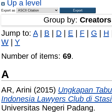
Up a level
Export as
Group by:
Creators
Jump to:
A
|
B
|
D
|
E
|
F
|
G
|
H
W
|
Y
Number of items:
69
.
A
AR, Arini
(2015)
Ungkapan Tabu 
Indonesia Lawyers Club di Stas
Universitas Negeri Padang.