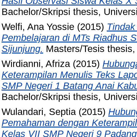
Hasil Observasi Siswa Kelas X
Bachelor/Skripsi thesis, Univer
Welfi, Ana Yossie
(2015)
Tindak
Pembelajaran di MTs Riadhus Sh
Sijunjung.
Masters/Tesis thesis,
Wirdianni, Afriza
(2015)
Hubung
Keterampilan Menulis Teks Lapo
SMP Negeri 1 Batang Anai Kab
Bachelor/Skripsi thesis, Univer
Wulandari, Septia
(2015)
Hubun
Pemahaman dengan Keterampila
Kelas VII SMP Negeri 9 Padang