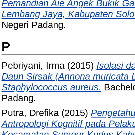
Pemandian Aie Angek Bukik Ga
Lembang Jaya, Kabupaten Solo
Negeri Padang.
P
Pebriyani, Irma
(2015)
Isolasi d
Daun Sirsak (Annona muricata 
Staphylococcus aureus.
Bachelor
Padang.
Putra, Drefika
(2015)
Pengetahu
Antropologi Kognitif pada Pelak
Kecamatan Sumpur Kudus Kabup