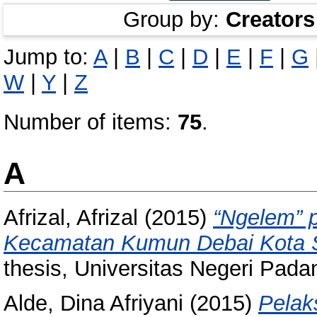
Group by:
Creators
Jump to:
A
|
B
|
C
|
D
|
E
|
F
|
G
W
|
Y
|
Z
Number of items:
75
.
A
Afrizal, Afrizal
(2015)
“Ngelem” 
Kecamatan Kumun Debai Kota 
thesis, Universitas Negeri Pada
Alde, Dina Afriyani
(2015)
Pelak