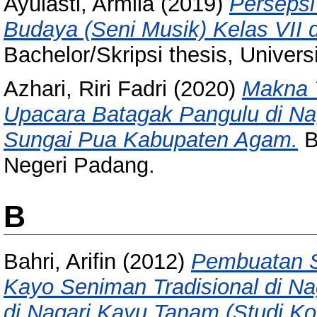
Ayulasti, Armila
(2019)
Persepsi
Budaya (Seni Musik) Kelas VII 
Bachelor/Skripsi thesis, Univer
Azhari, Riri Fadri
(2020)
Makna T
Upacara Batagak Pangulu di N
Sungai Pua Kabupaten Agam.
B
Negeri Padang.
B
Bahri, Arifin
(2012)
Pembuatan S
Kayo Seniman Tradisional di Na
di Nagari Kayu Tanam (Studi Ko