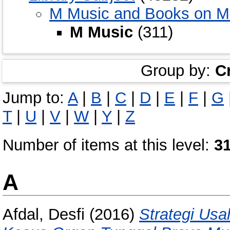
M Music and Books on M
M Music
(311)
Group by:
C
Jump to:
A
|
B
|
C
|
D
|
E
|
F
|
G
T
|
U
|
V
|
W
|
Y
|
Z
Number of items at this level:
3
A
Afdal, Desfi
(2016)
Strategi Usa