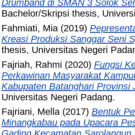
Drumband di SMAN 3 Solok Sel
Bachelor/Skripsi thesis, Univer
Fahmiati, Mia
(2019)
Pepresent
Kreasi Produksi Sanggar Seni S
thesis, Universitas Negeri Pada
Fajriah, Rahmi
(2020)
Fungsi K
Perkawinan Masyarakat Kampun
Kabupaten Batanghari Provinsi 
Universitas Negeri Padang.
Fajriani, Mella
(2017)
Bentuk Pe
Minangkabau pada Upacara Pest
Gading Kecamatan Sarolangun 