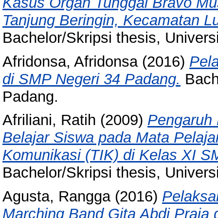
Kasus Organ Tunggal Bravo Mus
Tanjung Beringin, Kecamatan L
Bachelor/Skripsi thesis, Univer
Afridonsa, Afridonsa
(2016)
Pel
di SMP Negeri 34 Padang.
Bache
Padang.
Afriliani, Ratih
(2009)
Pengaruh 
Belajar Siswa pada Mata Pelaja
Komunikasi (TIK) di Kelas XI S
Bachelor/Skripsi thesis, Univer
Agusta, Rangga
(2016)
Pelaksa
Marching Band Gita Abdi Praja