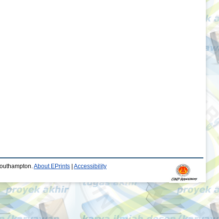
 Southampton.
About EPrints
|
Accessibility