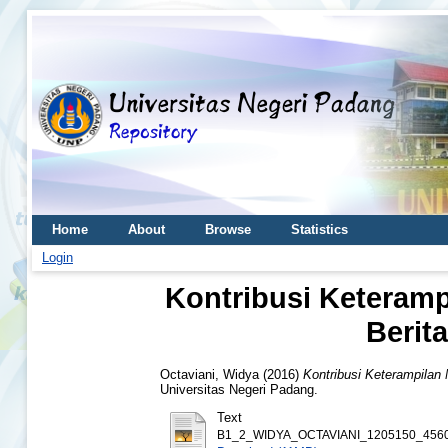
Home
About
Browse
Statistics
Login
Kontribusi Keteramp
Berit
Octaviani, Widya
(2016)
Kontribusi Keterampilan
Universitas Negeri Padang.
Text
B1_2_WIDYA_OCTAVIANI_1205150_4560