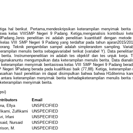
n tiga hal berikut. Pertama,mendeskripsikan keterampilan menyimak beri
iswa kelas VIIISMP Negeri 9 Padang. Ketiga,menganalisis kontribusi ket
dang.Jenis penelitian ini adalah penelitian kuantitatif dengan metode d
swa kelas VIII SMP Negeri 9 Padang yang terdaftar pada tahun ajaran2015/2
2 orang. Teknik pengambilan sampel adalah simplerandom sampling. Variab
terampilan menulis berita sebagaivariabel terikat (variabel Y). Data peneliti
 berita. Instrumenpenelitian ini adalah tes objektif dan tes unjuk kerja
digunakanuntu mengumpulkan data keterampilan menulis berita. Data dianalis
a, keterampilan menyimak beritasiswa kelas VIII SMP Negeri 9 Padang berada
MP Negeri 9Padang berada pada kualifikasi baik (77,88). Ketiga, keterampi
arkan hasil penelitian ini dapat disimpulkan bahwa bahwa H1diterima karena
busi antara keterampilan menyimak berita terhadapketerampilan menulis beri
n keterampilan menyimak berita.
psi)
tributors
Email
na, Ellya
UNSPECIFIED
fikarni, Zulfikarni
UNSPECIFIED
ri, Irfani
UNSPECIFIED
said, Nursaid
UNSPECIFIED
rison, M.
UNSPECIFIED