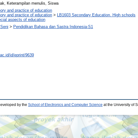
ak, Keterampilan menulis, Siswa
ory and practice of education
ory and practice of education
>
LB1603 Secondary Education. High schools
cial aspects of education
 Seni
>
Pendidikan Bahasa dan Sastra Indonesia-S1
.ac.id/id/eprint/9639
developed by the
School of Electronics and Computer Science
at the University of