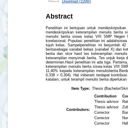
Download (11MB)
Abstract
Penelitian ini bertujuan untuk mendeskripsika
mendeskripsikan keterampilan menulis berita s
menulis berita siswa kelas VIII SMP Negeri 9Pa
korelasional. Populasi penelitian ini adalahsi
tujuh kelas. Sampelpenelitian ini berjumlah 4
beritasebagai variabel bebas (variabel X) dan ke
berita dan skor hasil tes keterampilan menulis
keterampilan menyimak berita. Tes unjuk kerja 
determinan.Hasil penelitian ini ada tiga. Pertam
keterampilan menulis berita siswa kelas VIII S
11,40% kepada keterampilan menulisberita.Berdas
0,338 > 0,304). Hal iniberarti terdapat kontri
katalain, untuk terampil menulis berita diperluka
Item Type:
Thesis (Bachelor/Skri
Contribution
Con
Thesis advisor
Rat
Thesis advisor
Zul
Contributors:
Corrector
Bas
Corrector
Nur
Corrector
Haf