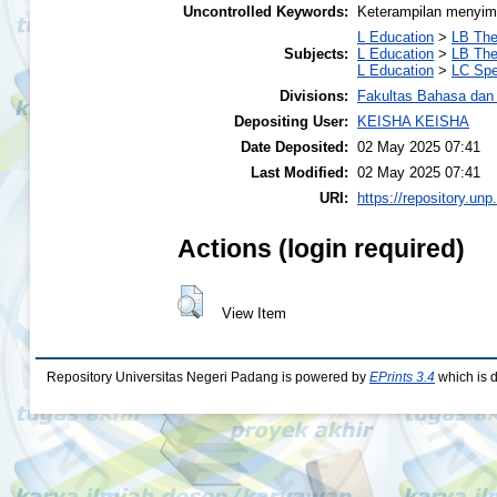
Uncontrolled Keywords:
Keterampilan menyim
L Education
>
LB The
Subjects:
L Education
>
LB The
L Education
>
LC Spe
Divisions:
Fakultas Bahasa dan
Depositing User:
KEISHA KEISHA
Date Deposited:
02 May 2025 07:41
Last Modified:
02 May 2025 07:41
URI:
https://repository.unp
Actions (login required)
View Item
Repository Universitas Negeri Padang is powered by
EPrints 3.4
which is 