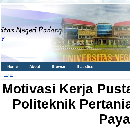
Home
About
Browse
Statistics
Login
Motivasi Kerja Pus
Politeknik Pertani
Pay