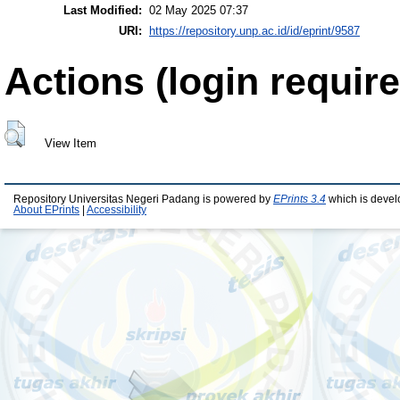
Last Modified:
02 May 2025 07:37
URI:
https://repository.unp.ac.id/id/eprint/9587
Actions (login require
View Item
Repository Universitas Negeri Padang is powered by
EPrints 3.4
which is devel
About EPrints
|
Accessibility