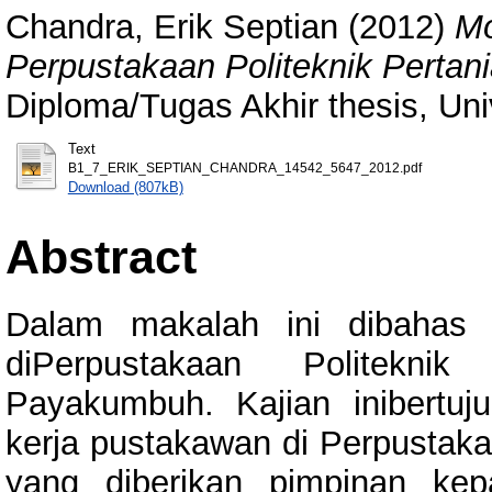
Chandra, Erik Septian
(2012)
Mo
Perpustakaan Politeknik Pertan
Diploma/Tugas Akhir thesis, Uni
Text
B1_7_ERIK_SEPTIAN_CHANDRA_14542_5647_2012.pdf
Download (807kB)
Abstract
Dalam makalah ini dibahas 
diPerpustakaan Politeknik
Payakumbuh. Kajian inibertuj
kerja pustakawan di Perpustaka
yang diberikan pimpinan ke