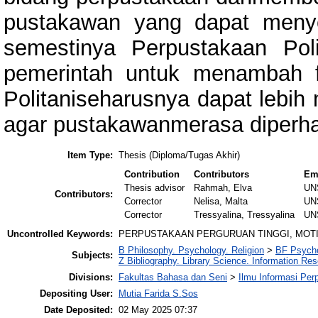
pustakawan yang dapat menye
semestinya Perpustakaan Pol
pemerintah untuk menambah f
Politaniseharusnya dapat lebih
agar pustakawanmerasa diperha
Item Type:
Thesis (Diploma/Tugas Akhir)
Contribution
Contributors
Em
Thesis advisor
Rahmah, Elva
UN
Contributors:
Corrector
Nelisa, Malta
UN
Corrector
Tressyalina, Tressyalina
UN
Uncontrolled Keywords:
PERPUSTAKAAN PERGURUAN TINGGI, MOTI
B Philosophy. Psychology. Religion
>
BF Psych
Subjects:
Z Bibliography. Library Science. Information Re
Divisions:
Fakultas Bahasa dan Seni
>
Ilmu Informasi Pe
Depositing User:
Mutia Farida S.Sos
Date Deposited:
02 May 2025 07:37