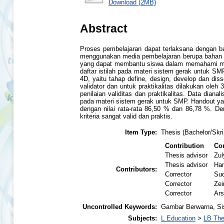
Download (2MB)
Abstract
Proses pembelajaran dapat terlaksana dengan bai
menggunakan media pembelajaran berupa bahan aj
yang dapat membantu siswa dalam memahami mater
daftar istilah pada materi sistem gerak untuk SM
4D, yaitu tahap define, design, develop dan dis
validator dan untuk praktikalitas dilakukan ole
penilaian validitas dan praktikalitas. Data diana
pada materi sistem gerak untuk SMP. Handout yang
dengan nilai rata-rata 86,50 % dan 86,78 %. De
kriteria sangat valid dan praktis.
Item Type:
Thesis (Bachelor/Skri
Contribution
Con
Thesis advisor
Zul
Thesis advisor
Han
Contributors:
Corrector
Su
Corrector
Zei
Corrector
Ars
Uncontrolled Keywords:
Gambar Berwarna, Si
Subjects:
L Education
>
LB The