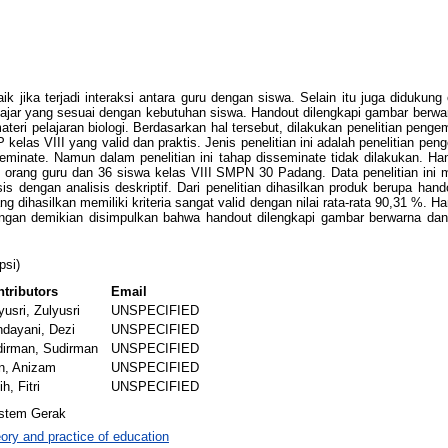
k jika terjadi interaksi antara guru dengan siswa. Selain itu juga didukun
ar yang sesuai dengan kebutuhan siswa. Handout dilengkapi gambar berwarna 
i pelajaran biologi. Berdasarkan hal tersebut, dilakukan penelitian peng
P kelas VIII yang valid dan praktis. Jenis penelitian ini adalah penelitian
seminate. Namun dalam penelitian ini tahap disseminate tidak dilakukan. H
h 3 orang guru dan 36 siswa kelas VIII SMPN 30 Padang. Data penelitian ini 
lisis dengan analisis deskriptif. Dari penelitian dihasilkan produk berupa han
 dihasilkan memiliki kriteria sangat valid dengan nilai rata-rata 90,31 %. Ha
ngan demikian disimpulkan bahwa handout dilengkapi gambar berwarna dan d
psi)
tributors
Email
yusri, Zulyusri
UNSPECIFIED
dayani, Dezi
UNSPECIFIED
dirman, Sudirman
UNSPECIFIED
n, Anizam
UNSPECIFIED
ih, Fitri
UNSPECIFIED
stem Gerak
ory and practice of education