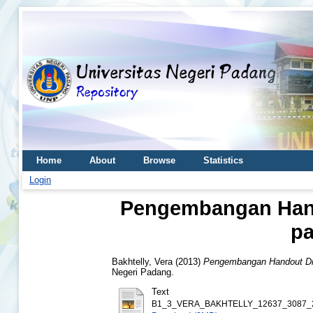
Home
About
Browse
Statistics
Login
Pengembangan Hando
pa
Bakhtelly, Vera
(2013)
Pengembangan Handout Dil
Negeri Padang.
Text
B1_3_VERA_BAKHTELLY_12637_3087_2