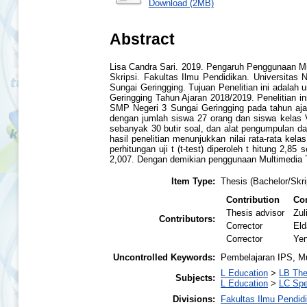
Download (2MB)
Abstract
Lisa Candra Sari. 2019. Pengaruh Penggunaan Mu
Skripsi. Fakultas Ilmu Pendidikan. Universitas 
Sungai Geringging. Tujuan Penelitian ini adala
Geringging Tahun Ajaran 2018/2019. Penelitian i
SMP Negeri 3 Sungai Geringging pada tahun aja
dengan jumlah siswa 27 orang dan siswa kelas V
sebanyak 30 butir soal, dan alat pengumpulan da
hasil penelitian menunjukkan nilai rata-rata kel
perhitungan uji t (t-test) diperoleh t hitung 2,85
2,007. Dengan demikian penggunaan Multimedia TT
Item Type:
Thesis (Bachelor/Skri
Contribution
Con
Thesis advisor
Zul
Contributors:
Corrector
Eld
Corrector
Yen
Uncontrolled Keywords:
Pembelajaran IPS, Mu
L Education
>
LB The
Subjects:
L Education
>
LC Spe
Divisions:
Fakultas Ilmu Pendid