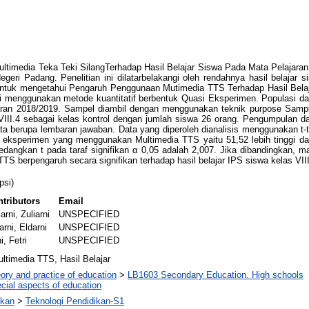
ltimedia Teka Teki SilangTerhadap Hasil Belajar Siswa Pada Mata Pelajaran
Negeri Padang. Penelitian ini dilatarbelakangi oleh rendahnya hasil belaja
h untuk mengetahui Pengaruh Penggunaan Mutimedia TTS Terhadap Hasil Bela
ni menggunakan metode kuantitatif berbentuk Quasi Eksperimen. Populasi dala
ran 2018/2019. Sampel diambil dengan menggunakan teknik purpose Samplin
III.4 sebagai kelas kontrol dengan jumlah siswa 26 orang. Pengumpulan dat
ta berupa lembaran jawaban. Data yang diperoleh dianalisis menggunakan t-
as eksperimen yang menggunakan Multimedia TTS yaitu 51,52 lebih tinggi dari
 sedangkan t pada taraf signifikan α 0,05 adalah 2,007. Jika dibandingkan, ma
S berpengaruh secara signifikan terhadap hasil belajar IPS siswa kelas VII
psi)
tributors
Email
iarni, Zuliarni
UNSPECIFIED
arni, Eldarni
UNSPECIFIED
i, Fetri
UNSPECIFIED
ltimedia TTS, Hasil Belajar
ory and practice of education
>
LB1603 Secondary Education. High schools
cial aspects of education
ikan
>
Teknologi Pendidikan-S1