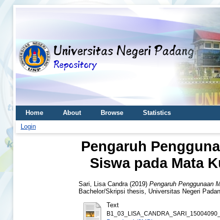
Home
About
Browse
Statistics
Login
Pengaruh Penggunaan
Siswa pada Mata Ku
Sari, Lisa Candra
(2019)
Pengaruh Penggunaan Mul
Bachelor/Skripsi thesis, Universitas Negeri Pada
Text
B1_03_LISA_CANDRA_SARI_15004090_