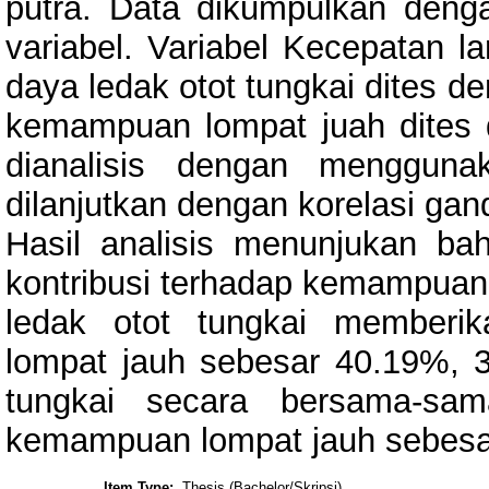
putra. Data dikumpulkan deng
variabel. Variabel Kecepatan la
daya ledak otot tungkai dites 
kemampuan lompat juah dites 
dianalisis dengan mengguna
dilanjutkan dengan korelasi gan
Hasil analisis menunjukan ba
kontribusi terhadap kemampuan
ledak otot tungkai memberi
lompat jauh sebesar 40.19%, 3
tungkai secara bersama-sam
kemampuan lompat jauh sebesa
Item Type:
Thesis (Bachelor/Skripsi)