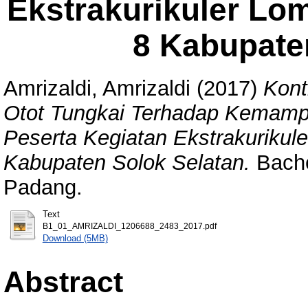
Ekstrakurikuler Lo
8 Kabupate
Amrizaldi, Amrizaldi
(2017)
Kont
Otot Tungkai Terhadap Kemam
Peserta Kegiatan Ekstrakurikul
Kabupaten Solok Selatan.
Bachel
Padang.
Text
B1_01_AMRIZALDI_1206688_2483_2017.pdf
Download (5MB)
Abstract