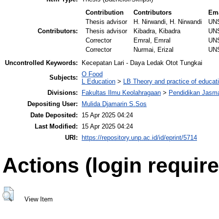
Contribution
Contributors
Ema
Thesis advisor
H. Nirwandi, H. Nirwandi
UN
Contributors:
Thesis advisor
Kibadra, Kibadra
UN
Corrector
Emral, Emral
UN
Corrector
Nurmai, Erizal
UN
Uncontrolled Keywords:
Kecepatan Lari - Daya Ledak Otot Tungkai
O Food
Subjects:
L Education
>
LB Theory and practice of educat
Divisions:
Fakultas Ilmu Keolahragaan
>
Pendidikan Jasma
Depositing User:
Mulida Djamarin S.Sos
Date Deposited:
15 Apr 2025 04:24
Last Modified:
15 Apr 2025 04:24
URI:
https://repository.unp.ac.id/id/eprint/5714
Actions (login require
View Item