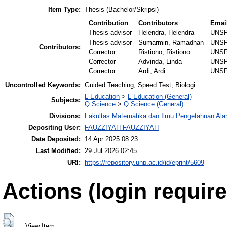
Item Type:
Thesis (Bachelor/Skripsi)
Contribution
Contributors
Emai
Thesis advisor
Helendra, Helendra
UNSP
Thesis advisor
Sumarmin, Ramadhan
UNSP
Contributors:
Corrector
Ristiono, Ristiono
UNSP
Corrector
Advinda, Linda
UNSP
Corrector
Ardi, Ardi
UNSP
Uncontrolled Keywords:
Guided Teaching, Speed Test, Biologi
L Education
>
L Education (General)
Subjects:
Q Science
>
Q Science (General)
Divisions:
Fakultas Matematika dan Ilmu Pengetahuan Al
Depositing User:
FAUZZIYAH FAUZZIYAH
Date Deposited:
14 Apr 2025 08:23
Last Modified:
29 Jul 2026 02:45
URI:
https://repository.unp.ac.id/id/eprint/5609
Actions (login require
View Item