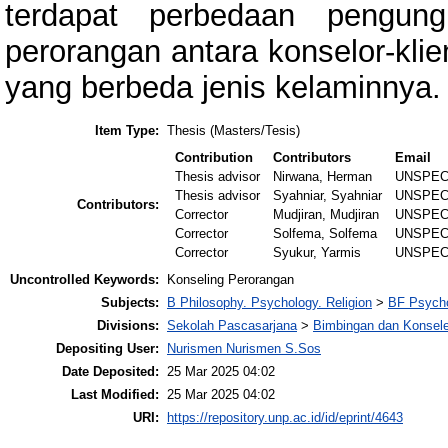
terdapat perbedaan pengung
perorangan antara konselor-kli
yang berbeda jenis kelaminnya.
Item Type:
Thesis (Masters/Tesis)
Contribution
Contributors
Email
Thesis advisor
Nirwana, Herman
UNSPEC
Thesis advisor
Syahniar, Syahniar
UNSPEC
Contributors:
Corrector
Mudjiran, Mudjiran
UNSPEC
Corrector
Solfema, Solfema
UNSPEC
Corrector
Syukur, Yarmis
UNSPEC
Uncontrolled Keywords:
Konseling Perorangan
Subjects:
B Philosophy. Psychology. Religion
>
BF Psych
Divisions:
Sekolah Pascasarjana
>
Bimbingan dan Konsele
Depositing User:
Nurismen Nurismen S.Sos
Date Deposited:
25 Mar 2025 04:02
Last Modified:
25 Mar 2025 04:02
URI:
https://repository.unp.ac.id/id/eprint/4643