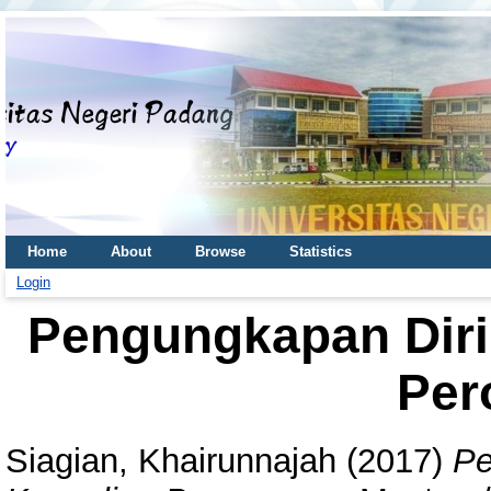
Home
About
Browse
Statistics
Login
Pengungkapan Diri
Per
Siagian, Khairunnajah
(2017)
Pe