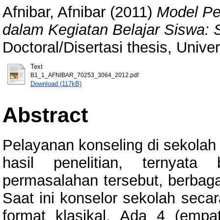
Afnibar, Afnibar
(2011)
Model Pe
dalam Kegiatan Belajar Siswa: 
Doctoral/Disertasi thesis, Unive
Text
B1_1_AFNIBAR_70253_3064_2012.pdf
Download (117kB)
Abstract
Pelayanan konseling di sekolah
hasil penelitian, ternyat
permasalahan tersebut, berbag
Saat ini konselor sekolah seca
format klasikal. Ada 4 (empa