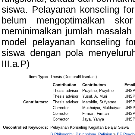
siswa. Pelayanan konseling for
belum mengoptimalkan sko
meminimalkan jumlah masalah m
model pelayanan konseling for
siswa dengan pola menyelur
III.a.P)
Item Type:
Thesis (Doctoral/Disertasi)
Contribution
Contributors
Emai
Thesis advisor
Prayitno, Prayitno
UNSP
Thesis advisor
Yusuf, A. Muri
UNSP
Contributors:
Thesis advisor
Marsidin, Sufyarma
UNSP
Corrector
Mukhaiyar, Mukhaiyar
UNSP
Corrector
Firman, Firman
UNSP
Corrector
Jaya, Yahya
UNSP
Uncontrolled Keywords:
Pelayanan Konseling Kegiatan Belajar Siswa
B Philosophy. Psychology. Religion
>
BF Psych