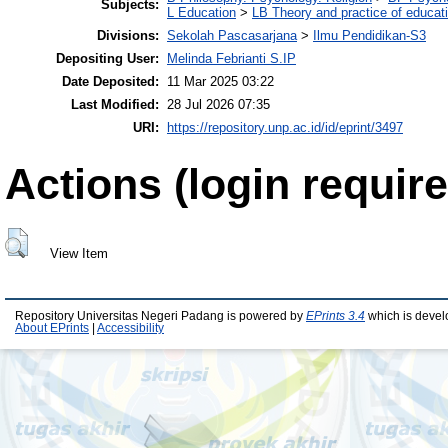
Subjects:
L Education
>
LB Theory and practice of educat
Divisions:
Sekolah Pascasarjana
>
Ilmu Pendidikan-S3
Depositing User:
Melinda Febrianti S.IP
Date Deposited:
11 Mar 2025 03:22
Last Modified:
28 Jul 2026 07:35
URI:
https://repository.unp.ac.id/id/eprint/3497
Actions (login require
View Item
Repository Universitas Negeri Padang is powered by
EPrints 3.4
which is devel
About EPrints
|
Accessibility