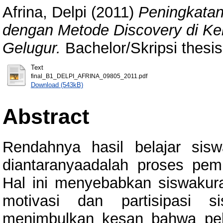
Afrina, Delpi
(2011)
Peningkatan 
dengan Metode Discovery di K
Gelugur.
Bachelor/Skripsi thesis
Text
final_B1_DELPI_AFRINA_09805_2011.pdf
Download (543kB)
Abstract
Rendahnya hasil belajar sis
diantaranyaadalah proses pem
Hal ini menyebabkan siswakuran
motivasi dan partisipasi s
menimbulkan kesan bahwa pelaj