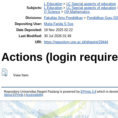
L Education
>
LC Special aspects of education
Subjects:
L Education
>
LC Special aspects of education
Q Science
>
QA Mathematics
Divisions:
Fakultas Ilmu Pendidikan
>
Pendidikan Guru S
Depositing User:
Mutia Farida S.Sos
Date Deposited:
19 Nov 2025 02:22
Last Modified:
30 Jul 2026 01:49
URI:
https://repository.unp.ac.id/id/eprint/29444
Actions (login require
View Item
Repository Universitas Negeri Padang is powered by
EPrints 3.4
which is devel
About EPrints
|
Accessibility