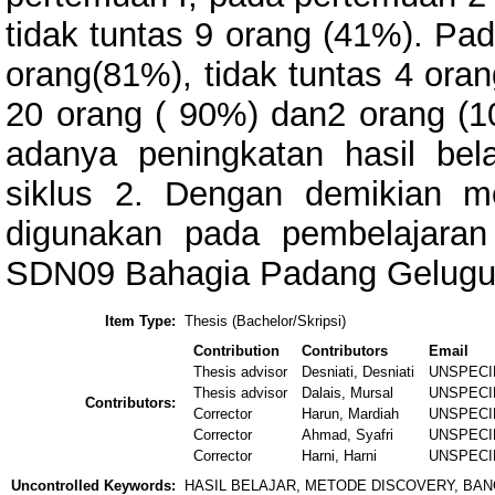
tidak tuntas 9 orang (41%). Pad
orang(81%), tidak tuntas 4 ora
20 orang ( 90%) dan2 orang (10
adanya peningkatan hasil bel
siklus 2. Dengan demikian met
digunakan pada pembelajaran 
SDN09 Bahagia Padang Gelugu
Item Type:
Thesis (Bachelor/Skripsi)
Contribution
Contributors
Email
Thesis advisor
Desniati, Desniati
UNSPECI
Thesis advisor
Dalais, Mursal
UNSPECI
Contributors:
Corrector
Harun, Mardiah
UNSPECI
Corrector
Ahmad, Syafri
UNSPECI
Corrector
Harni, Harni
UNSPECI
Uncontrolled Keywords:
HASIL BELAJAR, METODE DISCOVERY, BA