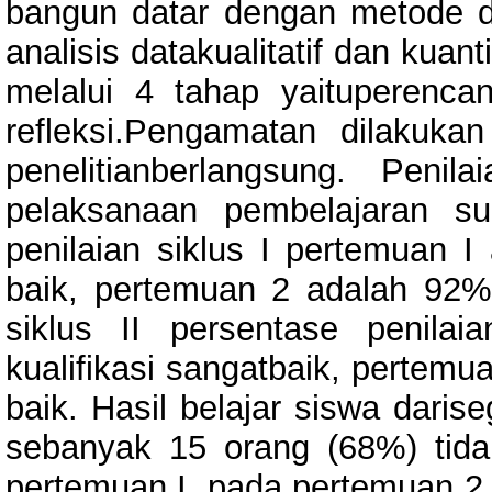
bangun datar dengan metode d
analisis datakualitatif dan kuant
melalui 4 tahap yaituperenc
refleksi.Pengamatan dilakuk
penelitianberlangsung. Peni
pelaksanaan pembelajaran s
penilaian siklus I pertemuan I
baik, pertemuan 2 adalah 92% 
siklus II persentase penil
kualifikasi sangatbaik, pertemu
baik. Hasil belajar siswa daris
sebanyak 15 orang (68%) tida
pertemuan I, pada pertemuan 2