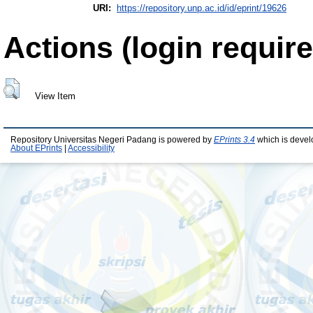
URI:
https://repository.unp.ac.id/id/eprint/19626
Actions (login require
View Item
Repository Universitas Negeri Padang is powered by
EPrints 3.4
which is devel
About EPrints
|
Accessibility