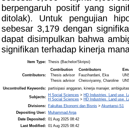
berpengaruh positif yang sign
ditolak). Untuk pengujian hipo
sebesar 3,179 dengan signifika
dapat disimpulkan bahwa ambig
signifikan terhadap kinerja manaj
Item Type:
Thesis (Bachelor/Skripsi)
Contribution
Contributors
Ema
Contributors:
Thesis advisor
Fauzihardani, Eka
UN
Thesis advisor
Cheisviyanny, Charoline
UN
Uncontrolled Keywords:
partisipasi anggaran, kinerja manajer, ambiguit
H Social Sciences
>
HD Industries. Land use. L
Subjects:
H Social Sciences
>
HD Industries. Land use. L
Divisions:
Fakultas Ekonomi dan Bisnis
>
Akuntansi-S1
Depositing User:
Muhammad Arga
Date Deposited:
01 Aug 2025 08:42
Last Modified:
01 Aug 2025 08:42