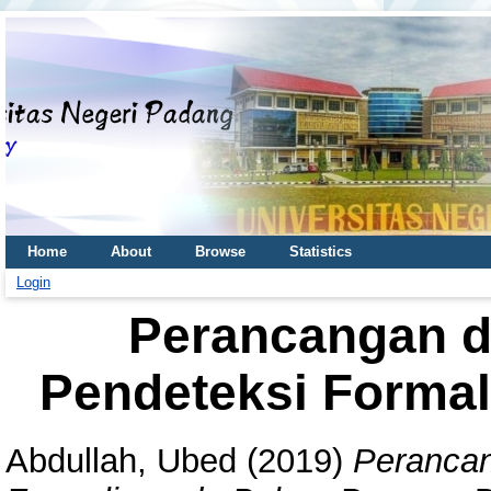
Home
About
Browse
Statistics
Login
Perancangan d
Pendeteksi Forma
Abdullah, Ubed
(2019)
Perancan