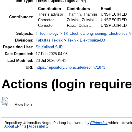
Item Type:
Thesis (Diploma/Tugas Akhir)
Contribution
Contributors
Email
Thesis advisor
Thamrin, Thamrin
UNSPECIFIED
Contributors:
Corrector
Zulwisli, Zulwisli
UNSPECIFIED
Corrector
Faiza, Delsina
UNSPECIFIED
Subjects:
T Technology
>
TK Electrical engineering. Electronics N
Divisions:
Fakultas Teknik
>
Teknik Elektronika-D3
Depositing User:
Sri Yulianti S.IP
Date Deposited:
17 Feb 2025 04:05
Last Modified:
23 Jul 2026 04:41
URI:
https://repository.unp.ac.id/id/eprint/1873
Actions (login require
View Item
Repository Universitas Negeri Padang is powered by
EPrints 3.4
which is devel
About EPrints
|
Accessibility