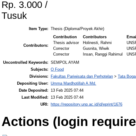
Rp. 3.000 /
Tusuk
Item Type:
Thesis (Diploma/Proyek Akhir)
Contribution
Contributors
Emai
Thesis advisor
Holinesti, Rahmi
UNS
Contributors:
Corrector
Gusnita, Wiwik
UNS
Corrector
Insan, Ranggi Rahimul
UNS
Uncontrolled Keywords:
SEMPOL AYAM
Subjects:
O Food
Divisions:
Fakultas Pariwisata dan Perhotelan
>
Tata Boga
Depositing User:
Umma Mardhotillah A.Md.
Date Deposited:
13 Feb 2025 07:44
Last Modified:
13 Feb 2025 07:44
URI:
https://repository.unp.ac.id/id/eprint/1676
Actions (login require