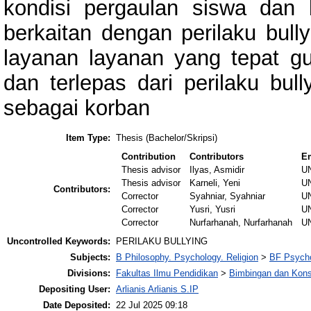
kondisi pergaulan siswa dan
berkaitan dengan perilaku bull
layanan layanan yang tepat g
dan terlepas dari perilaku bul
sebagai korban
Item Type:
Thesis (Bachelor/Skripsi)
Contribution
Contributors
E
Thesis advisor
Ilyas, Asmidir
U
Thesis advisor
Karneli, Yeni
U
Contributors:
Corrector
Syahniar, Syahniar
U
Corrector
Yusri, Yusri
U
Corrector
Nurfarhanah, Nurfarhanah
U
Uncontrolled Keywords:
PERILAKU BULLYING
Subjects:
B Philosophy. Psychology. Religion
>
BF Psych
Divisions:
Fakultas Ilmu Pendidikan
>
Bimbingan dan Kons
Depositing User:
Arlianis Arlianis S.IP
Date Deposited:
22 Jul 2025 09:18