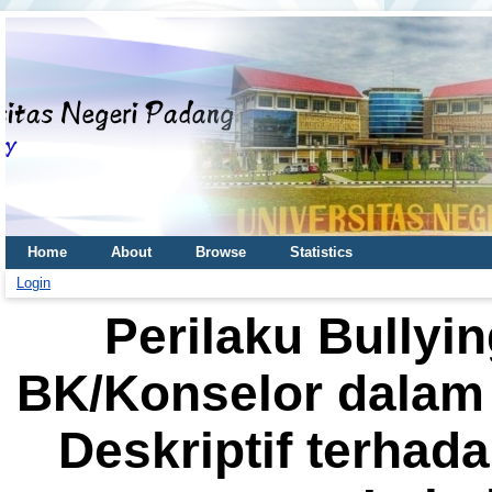
Home
About
Browse
Statistics
Login
Perilaku Bullyi
BK/Konselor dalam
Deskriptif terhad