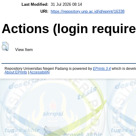
Last Modified:
31 Jul 2026 08:14
URI:
https://repository.unp.ac.id/id/eprint/16338
Actions (login require
View Item
Repository Universitas Negeri Padang is powered by
EPrints 3.4
which is devel
About EPrints
|
Accessibility