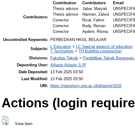
Contribution
Contributors
Email
Thesis advisor
Jabar, Maryati
UNSPECIFI
Thesis advisor
Harmen, Zahrul
UNSPECIFI
Contributors:
Corrector
Rizal, Fahmi
UNSPECIFI
Corrector
Body, Revian
UNSPECIFI
Corrector
Apdeni, Risma
UNSPECIFI
Uncontrolled Keywords:
PERBEDAAN HASIL BELAJAR
L Education
>
LC Special aspects of education
Subjects:
T Technology
>
TH Building construction
Divisions:
Fakultas Teknik
>
Pendidikan Teknik Bangunan
Depositing User:
Arlianis Arlianis S.IP
Date Deposited:
13 Feb 2025 03:50
Last Modified:
13 Feb 2025 03:50
URI:
https://repository.unp.ac.id/id/eprint/1633
Actions (login require
View Item