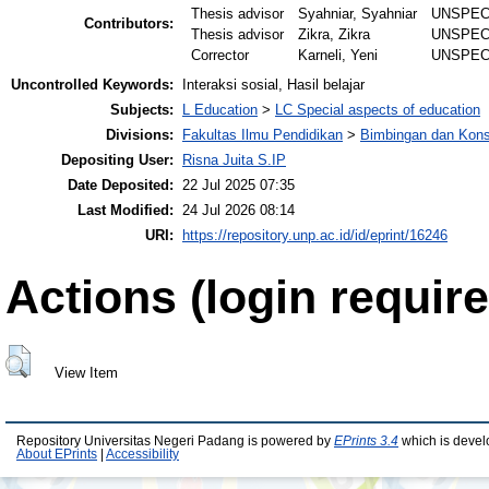
Thesis advisor
Syahniar, Syahniar
UNSPEC
Contributors:
Thesis advisor
Zikra, Zikra
UNSPEC
Corrector
Karneli, Yeni
UNSPEC
Uncontrolled Keywords:
Interaksi sosial, Hasil belajar
Subjects:
L Education
>
LC Special aspects of education
Divisions:
Fakultas Ilmu Pendidikan
>
Bimbingan dan Kons
Depositing User:
Risna Juita S.IP
Date Deposited:
22 Jul 2025 07:35
Last Modified:
24 Jul 2026 08:14
URI:
https://repository.unp.ac.id/id/eprint/16246
Actions (login require
View Item
Repository Universitas Negeri Padang is powered by
EPrints 3.4
which is devel
About EPrints
|
Accessibility