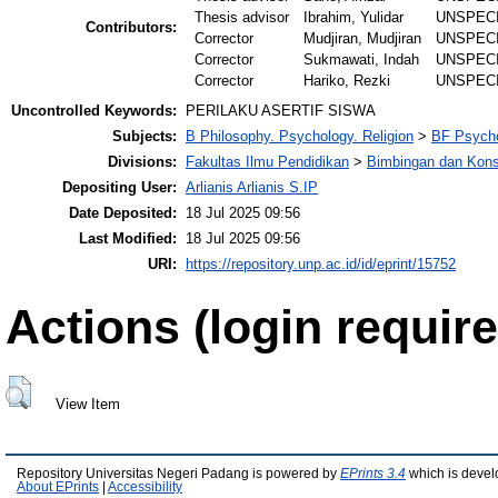
Thesis advisor
Ibrahim, Yulidar
UNSPEC
Contributors:
Corrector
Mudjiran, Mudjiran
UNSPEC
Corrector
Sukmawati, Indah
UNSPEC
Corrector
Hariko, Rezki
UNSPEC
Uncontrolled Keywords:
PERILAKU ASERTIF SISWA
Subjects:
B Philosophy. Psychology. Religion
>
BF Psych
Divisions:
Fakultas Ilmu Pendidikan
>
Bimbingan dan Kons
Depositing User:
Arlianis Arlianis S.IP
Date Deposited:
18 Jul 2025 09:56
Last Modified:
18 Jul 2025 09:56
URI:
https://repository.unp.ac.id/id/eprint/15752
Actions (login require
View Item
Repository Universitas Negeri Padang is powered by
EPrints 3.4
which is devel
About EPrints
|
Accessibility