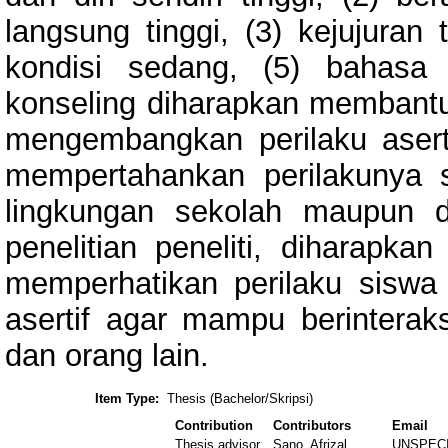
langsung tinggi, (3) kejujuran 
kondisi sedang, (5) bahasa
konseling diharapkan membant
mengembangkan perilaku aserti
mempertahankan perilakunya s
lingkungan sekolah maupun d
penelitian peneliti, diharapka
memperhatikan perilaku siswa
asertif agar mampu berinterak
dan orang lain.
Item Type:
Thesis (Bachelor/Skripsi)
Contribution
Contributors
Email
Thesis advisor
Sano, Afrizal
UNSPEC