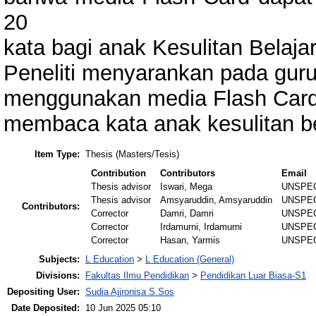
20
kata bagi anak Kesulitan Belaja
Peneliti menyarankan pada guru 
menggunakan media Flash Car
membaca kata anak kesulitan be
Item Type:
Thesis (Masters/Tesis)
Contribution
Contributors
Email
Thesis advisor
Iswari, Mega
UNSPEC
Thesis advisor
Amsyaruddin, Amsyaruddin
UNSPEC
Contributors:
Corrector
Damri, Damri
UNSPEC
Corrector
Irdamurni, Irdamurni
UNSPEC
Corrector
Hasan, Yarmis
UNSPEC
Subjects:
L Education
>
L Education (General)
Divisions:
Fakultas Ilmu Pendidikan
>
Pendidikan Luar Biasa-S1
Depositing User:
Sudia Ajjronisa S.Sos
Date Deposited:
10 Jun 2025 05:10