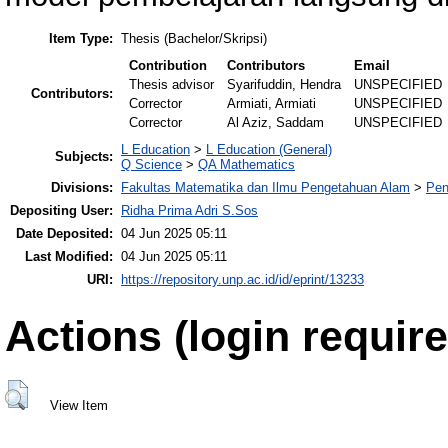
Item Type:
Thesis (Bachelor/Skripsi)
Contribution
Contributors
Email
Thesis advisor
Syarifuddin, Hendra
UNSPECIFIED
Contributors:
Corrector
Armiati, Armiati
UNSPECIFIED
Corrector
Al Aziz, Saddam
UNSPECIFIED
L Education
>
L Education (General)
Subjects:
Q Science
>
QA Mathematics
Divisions:
Fakultas Matematika dan Ilmu Pengetahuan Alam
>
Pen
Depositing User:
Ridha Prima Adri S.Sos
Date Deposited:
04 Jun 2025 05:11
Last Modified:
04 Jun 2025 05:11
URI:
https://repository.unp.ac.id/id/eprint/13233
Actions (login require
View Item