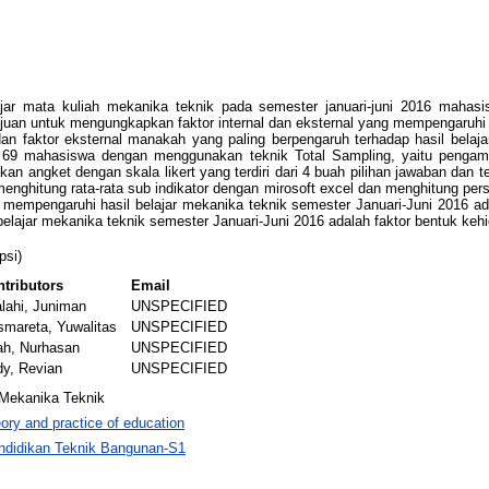
lajar mata kuliah mekanika teknik pada semester januari-juni 2016 mahas
juan untuk mengungkapkan faktor internal dan eksternal yang mempengaruhi h
an faktor eksternal manakah yang paling berpengaruh terhadap hasil belaja
yak 69 mahasiswa dengan menggunakan teknik Total Sampling, yaitu peng
angket dengan skala likert yang terdiri dari 4 buah pilihan jawaban dan terd
 menghitung rata-rata sub indikator dengan mirosoft excel dan menghitung per
ng mempengaruhi hasil belajar mekanika teknik semester Januari-Juni 2016 
 belajar mekanika teknik semester Januari-Juni 2016 adalah faktor bentuk k
psi)
tributors
Email
alahi, Juniman
UNSPECIFIED
mareta, Yuwalitas
UNSPECIFIED
ah, Nurhasan
UNSPECIFIED
y, Revian
UNSPECIFIED
, Mekanika Teknik
ory and practice of education
ndidikan Teknik Bangunan-S1