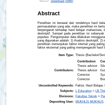
Download (1MB)
Abstract
Penelitian ini berawal dari rendahnya hasil be
permasalahan yang ada, maka penelitian ini bertu
berpengaruh terhadap hasil belajar mahasiswa, d
deskriptif. Sampel pada penelitian ini seban
populasi. Pengumpulan data dilakukan menggunakan 
yang digunakan adalah: 1) Analisis deskriptif, 2)
penelitian menunjukan faktor internal yang pali
faktor eksternal yang paling mempengaruhi hasil
Item Type:
Thesis (Bachelor/Skri
Contribution
Con
Thesis advisor
Sil
Contributors:
Thesis advisor
Gus
Corrector
Sy
Corrector
Bod
Uncontrolled Keywords:
Faktor, Hasil Belajar
Subjects:
L Education
>
LB The
Divisions:
Fakultas Teknik
>
Pe
Depositing User:
MUKHLIS MUKHLIS