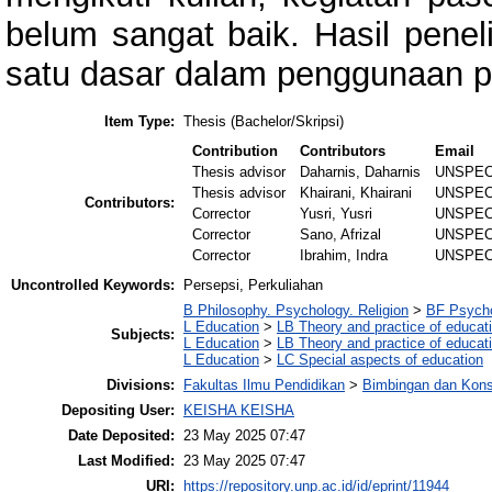
belum sangat baik. Hasil peneli
satu dasar dalam penggunaan 
Item Type:
Thesis (Bachelor/Skripsi)
Contribution
Contributors
Email
Thesis advisor
Daharnis, Daharnis
UNSPEC
Thesis advisor
Khairani, Khairani
UNSPEC
Contributors:
Corrector
Yusri, Yusri
UNSPEC
Corrector
Sano, Afrizal
UNSPEC
Corrector
Ibrahim, Indra
UNSPEC
Uncontrolled Keywords:
Persepsi, Perkuliahan
B Philosophy. Psychology. Religion
>
BF Psych
L Education
>
LB Theory and practice of educat
Subjects:
L Education
>
LB Theory and practice of educat
L Education
>
LC Special aspects of education
Divisions:
Fakultas Ilmu Pendidikan
>
Bimbingan dan Kons
Depositing User:
KEISHA KEISHA
Date Deposited:
23 May 2025 07:47
Last Modified:
23 May 2025 07:47
URI:
https://repository.unp.ac.id/id/eprint/11944