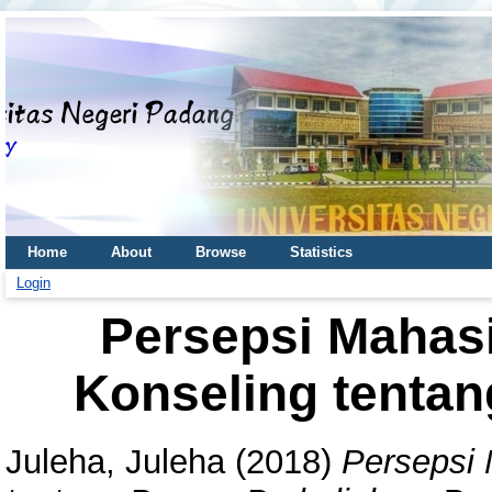
Home
About
Browse
Statistics
Login
Persepsi Mahas
Konseling tentan
Juleha, Juleha
(2018)
Persepsi