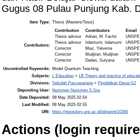
Gugus 08 Pulau Punjung Kab. 
Item Type:
Thesis (Masters/Tesis)
Contribution
Contributors
Email
Thesis advisor
Adnan, M. Fachri
UNSPE
Thesis advisor
Irdamurni, Irdamurni
UNSPE
Contributors:
Corrector
Miaz, Yalvema
UNSPE
Corrector
Mudjiran, Mudjiran
UNSPE
Corrector
Dadan, Suryana
UNSPE
Uncontrolled Keywords:
Model Quantum Teaching
Subjects:
L Education
>
LB Theory and practice of educat
Divisions:
Sekolah Pascasarjana
>
Pendidikan Dasar-S2
Depositing User:
Nurismen Nurismen S.Sos
Date Deposited:
08 May 2025 02:54
Last Modified:
08 May 2025 02:55
URI:
https://repository.unp.ac.id/id/eprint/10265
Actions (login require