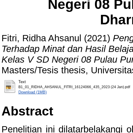
Negeri 08 Pu
Dhar
Fitri, Ridha Ahsanul
(2021)
Peng
Terhadap Minat dan Hasil Belaj
Kelas V SD Negeri 08 Pulau Pu
Masters/Tesis thesis, Universit
Text
B1_01_RIDHA_AHSANUL_FITRI_16124066_435_2023 (24 Jan).pdf
Download (1MB)
Abstract
Penelitian ini dilatarbelakangi