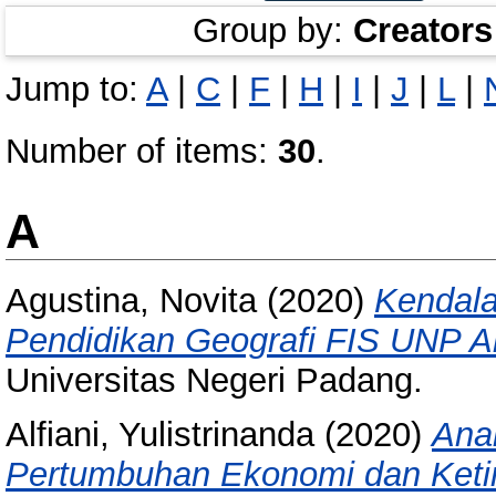
Group by:
Creators
Jump to:
A
|
C
|
F
|
H
|
I
|
J
|
L
|
Number of items:
30
.
A
Agustina, Novita
(2020)
Kendala
Pendidikan Geografi FIS UNP A
Universitas Negeri Padang.
Alfiani, Yulistrinanda
(2020)
Ana
Pertumbuhan Ekonomi dan Ket