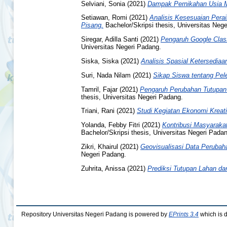
Selviani, Sonia
(2021)
Dampak Pernikahan Usia M
Setiawan, Romi
(2021)
Analisis Kesesuaian Pera
Pisang.
Bachelor/Skripsi thesis, Universitas Neg
Siregar, Adilla Santi
(2021)
Pengaruh Google Clas
Universitas Negeri Padang.
Siska, Siska
(2021)
Analisis Spasial Ketersediaa
Suri, Nada Nilam
(2021)
Sikap Siswa tentang Pele
Tamril, Fajar
(2021)
Pengaruh Perubahan Tutupan
thesis, Universitas Negeri Padang.
Triani, Rani
(2021)
Studi Kegiatan Ekonomi Kreati
Yolanda, Febby Fitri
(2021)
Kontribusi Masyaraka
Bachelor/Skripsi thesis, Universitas Negeri Pada
Zikri, Khairul
(2021)
Geovisualisasi Data Perubah
Negeri Padang.
Zuhrita, Anissa
(2021)
Prediksi Tutupan Lahan da
Repository Universitas Negeri Padang is powered by
EPrints 3.4
which is 