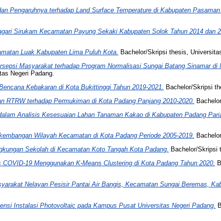
 dan Pengaruhnya terhadap Land Surface Temperature di Kabupaten Pasaman 
Nagari Sirukam Kecamatan Payung Sekaki Kabupaten Solok Tahun 2014 dan 2
amatan Luak Kabupaten Lima Puluh Kota.
Bachelor/Skripsi thesis, Universit
rsepsi Masyarakat terhadap Program Normalisasi Sungai Batang Sinamar di
itas Negeri Padang.
encana Kebakaran di Kota Bukittinggi Tahun 2019-2021.
Bachelor/Skripsi th
n RTRW terhadap Permukiman di Kota Padang Panjang 2010-2020.
Bachelor/
dalam Analisis Kesesuaian Lahan Tanaman Kakao di Kabupaten Padang Par
erkembangan Wilayah Kecamatan di Kota Padang Periode 2005-2019.
Bachelor/
ingkungan Sekolah di Kecamatan Koto Tangah Kota Padang.
Bachelor/Skripsi 
 COVID-19 Menggunakan K-Means Clustering di Kota Padang Tahun 2020.
Ba
syarakat Nelayan Pesisir Pantai Air Bangis, Kecamatan Sungai Beremas, K
ensi Instalasi Photovoltaic pada Kampus Pusat Universitas Negeri Padang.
B