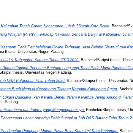
i Kelurahan Tanah Garam Kecamatan Lubuk Sikarah Kota Solok.
Bachelor/Skr
uang Wilayah (RTRW) Terhadap Kawasan Bencana Banjir di Kabupaten Dhar
 Classroom Pada Pembelajaran Online Terhadap Hasil Belajar Siswa (Studi Ka
si thesis, Universitas Negeri Padang.
Penduduk Kabupaten Kampar Tahun 2010-2020.
Bachelor/Skripsi thesis, Unive
 Rumah Tangga Penerima Bantuan Langsung Tunai Pada Masa Pandemi Coron
kripsi thesis, Universitas Negeri Padang.
 Sub DAS Batanghari Hulu Tahun 2030.
Bachelor/Skripsi thesis, Universitas N
anaman Buah Naga di Kecamatan Tilatang Kamang Kabupaten Agam.
Bachelor
an Lokasi Budidaya Ikan Kerapu Bebek dalam Keramba Jaring Apung di Pera
eri Padang.
a Pekanbaru dan Faktor yang Mempengaruhinya.
Bachelor/Skripsi thesis, Un
Penggunaan Lahan terhadap Debit Sungai di Sub DAS Batang Tebo Tahun 2
Pendapatan Pedagang Makan Pasar Balai Kurai Taji Kota Pariaman.
Bachelor