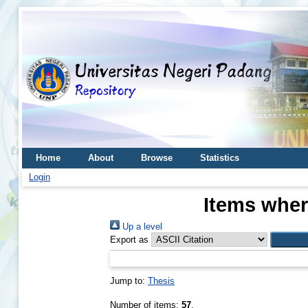
Home
About
Browse
Statistics
Login
Items wher
Up a level
Export as
Jump to:
Thesis
Number of items:
57
.