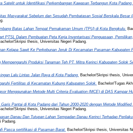
ra Satelit untuk Identifikasi Perkembangan Kawasan Terbangun Kota Padang
itas Masyarakat Sebelum dan Sesudah Pembatasan Sosial Berskala Besar (
ng.
 Ambang Batas Lahan Tempat Pemakaman Umum (TPU) di Kota Bengkulu.
Bac
rt PTSL Dalam Pembuatan Peta Kerja Inventarisasi Penguasaan, Pemilikan
achelor/Skripsi thesis, Universitas Negeri Padang.
nan Kelapa Sawit Ke Perkebunan Jeruk Di Kecamatan Pasaman Kabupaten 
g Mempengaruhi Produksi Tanaman Teh PT. Mitra Kerinci Kabupaten Solok Se
singan Lalu Lintas Jalan Raya di Kota Padang.
Bachelor/Skripsi thesis, Unive
aruhi Fertilitas di Kecamatan Kubung Kabupaten Solok.
Bachelor/Tugas Akhir
gsor Menggunakan Metode Multi Criteria Evaluation (MCE) di DAS Kampar Hu
n Garis Pantai di Kota Padang dari Tahun 2000-2020 dengan Metode Modified 
achelor/Skripsi thesis, Universitas Negeri Padang.
Luasan Danau Dan Tutupan Lahan Sempadan Danau Kerinci Terhadap Perilaku 
ri Padang.
fi Pasca sertifikasi di Pasaman Barat.
Bachelor/Skripsi thesis, Universitas 