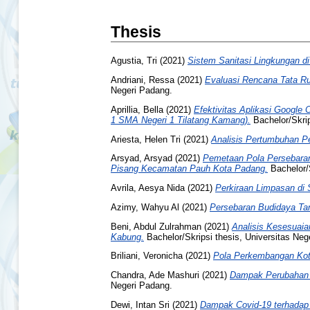
Thesis
Agustia, Tri
(2021)
Sistem Sanitasi Lingkungan d
Andriani, Ressa
(2021)
Evaluasi Rencana Tata R
Negeri Padang.
Aprillia, Bella
(2021)
Efektivitas Aplikasi Google
1 SMA Negeri 1 Tilatang Kamang).
Bachelor/Skrip
Ariesta, Helen Tri
(2021)
Analisis Pertumbuhan 
Arsyad, Arsyad
(2021)
Pemetaan Pola Persebaran
Pisang Kecamatan Pauh Kota Padang.
Bachelor/S
Avrila, Aesya Nida
(2021)
Perkiraan Limpasan di
Azimy, Wahyu Al
(2021)
Persebaran Budidaya T
Beni, Abdul Zulrahman
(2021)
Analisis Kesesuai
Kabung.
Bachelor/Skripsi thesis, Universitas Neg
Briliani, Veronicha
(2021)
Pola Perkembangan Kot
Chandra, Ade Mashuri
(2021)
Dampak Perubahan 
Negeri Padang.
Dewi, Intan Sri
(2021)
Dampak Covid-19 terhadap 