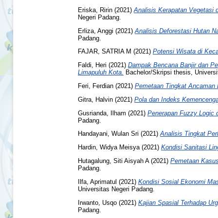
Eriska, Ririn
(2021)
Analisis Kerapatan Vegetasi
Negeri Padang.
Erliza, Anggi
(2021)
Analisis Deforestasi Hutan 
Padang.
FAJAR, SATRIA M
(2021)
Potensi Wisata di Kec
Faldi, Heri
(2021)
Dampak Bencana Banjir dan Pe
Limapuluh Kota.
Bachelor/Skripsi thesis, Univers
Feri, Ferdian
(2021)
Pemetaan Tingkat Ancaman B
Gitra, Halvin
(2021)
Pola dan Indeks Kemencenga
Gusrianda, Ilham
(2021)
Penerapan Fuzzy Logic 
Padang.
Handayani, Wulan Sri
(2021)
Analisis Tingkat P
Hardin, Widya Meisya
(2021)
Kondisi Sanitasi L
Hutagalung, Siti Aisyah A
(2021)
Pemetaan Kasus
Padang.
Ilfa, Aprimatul
(2021)
Kondisi Sosial Ekonomi Ma
Universitas Negeri Padang.
Irwanto, Usqo
(2021)
Kajian Spasial Terhadap Urg
Padang.