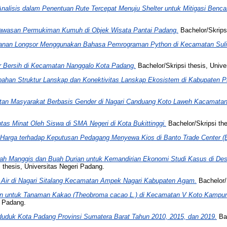
nalisis dalam Penentuan Rute Tercepat Menuju Shelter untuk Mitigasi Benca
awasan Permukiman Kumuh di Objek Wisata Pantai Padang.
Bachelor/Skripsi
wanan Longsor Menggunakan Bahasa Pemrograman Python di Kecamatan Sulik
ir Bersih di Kecamatan Nanggalo Kota Padang.
Bachelor/Skripsi thesis, Unive
ubahan Struktur Lanskap dan Konektivitas Lanskap Ekosistem di Kabupaten 
atan Masyarakat Berbasis Gender di Nagari Canduang Koto Laweh Kacamat
tas Minat Oleh Siswa di SMA Negeri di Kota Bukittinggi.
Bachelor/Skripsi the
Harga terhadap Keputusan Pedagang Menyewa Kios di Banto Trade Center (B
ah Manggis dan Buah Durian untuk Kemandirian Ekonomi Studi Kasus di De
 thesis, Universitas Negeri Padang.
a Air di Nagari Sitalang Kecamatan Ampek Nagari Kabupaten Agam.
Bachelor/S
an untuk Tanaman Kakao (Theobroma cacao L.) di Kecamatan V Koto Kamp
i Padang.
uduk Kota Padang Provinsi Sumatera Barat Tahun 2010, 2015, dan 2019.
Bac