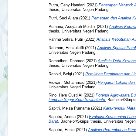
Putra, Geny Handani
(2021)
Penerapan Network A
thesis, Universitas Negeri Padang.
Putri, Suci Allara
(2021)
Pemetaan dan Analisa K
Putriana, Assyaroh Meidini
(2021)
Analisis Kera
thesis, Universitas Negeri Padang.
Rahma Safira, Putri
(2021)
Analisis Kebutuhan A
Rahman, Henzulkifli
(2021)
Analisis Spasial Per
Universitas Negeri Padang.
Ramadhan, Rahmad
(2021)
Analisis Data Keseh
thesis, Universitas Negeri Padang.
Renold, Belgi
(2021)
Pemilihan Peminatan dan Lin
Ridwan, Muhammad
(2021)
Pengaruh Lokasi dan 
Universitas Negeri Padang.
Rino, Heru Gusti Al
(2021)
Potensi Agrowisata Bu
Lembah Segar Kota Sawahlunto.
Bachelor/Skripsi
Sapitri, Melza Purnama
(2021)
Karakteristik Mat
Saputra, Andrio
(2021)
Evaluasi Kesesuaian Lah
Barat.
Bachelor/Skripsi thesis, Universitas Neger
Saputra, Henki
(2021)
Analisis Pertumbuhan Pend