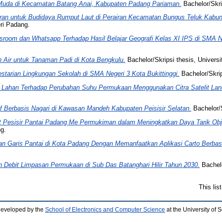
uda di Kecamatan Batang Anai, Kabupaten Padang Pariaman.
Bachelor/Skri
iran untuk Budidaya Rumput Laut di Perairan Kecamatan Bungus Teluk Kabun
eri Padang.
sroom dan Whatsapp Terhadap Hasil Belajar Geografi Kelas XI IPS di SMA N
n Air untuk Tanaman Padi di Kota Bengkulu.
Bachelor/Skripsi thesis, Univers
starian Lingkungan Sekolah di SMA Negeri 3 Kota Bukittinggi.
Bachelor/Skrip
 Lahan Terhadap Perubahan Suhu Permukaan Menggunakan Citra Satelit Lan
f Berbasis Nagari di Kawasan Mandeh Kabupaten Peisisir Selatan.
Bachelor/S
t Pesisir Pantai Padang Me Permukiman dalam Meningkatkan Daya Tarik Obj
ng.
an Garis Pantai di Kota Padang Dengan Memanfaatkan Aplikasi Carto Berba
n Debit Limpasan Permukaan di Sub Das Batanghari Hilir Tahun 2030.
Bachelo
This li
developed by the
School of Electronics and Computer Science
at the University of