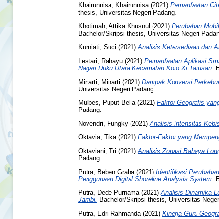
Khairunnisa, Khairunnisa
(2021)
Pemanfaatan Cit
thesis, Universitas Negeri Padang.
Khotimah, Attika Khusnul
(2021)
Perubahan Mobil
Bachelor/Skripsi thesis, Universitas Negeri Pada
Kurniati, Suci
(2021)
Analisis Ketersediaan dan
Lestari, Rahayu
(2021)
Pemanfaatan Aplikasi Sma
Nagari Duku Utara Kecamatan Koto Xi Tarusan.
B
Minarti, Minarti
(2021)
Dampak Konversi Perkebu
Universitas Negeri Padang.
Mulbes, Puput Bella
(2021)
Faktor Geografis yan
Padang.
Novendri, Fungky
(2021)
Analisis Intensitas Kebi
Oktavia, Tika
(2021)
Faktor-Faktor yang Mempeng
Oktaviani, Tri
(2021)
Analisis Zonasi Bahaya Lon
Padang.
Putra, Beben Graha
(2021)
Identifikasi Perubaha
Penggunaan Digital Shoreline Analysis System.
B
Putra, Dede Purnama
(2021)
Analisis Dinamika 
Jambi.
Bachelor/Skripsi thesis, Universitas Nege
Putra, Edri Rahmanda
(2021)
Kinerja Guru Geogra