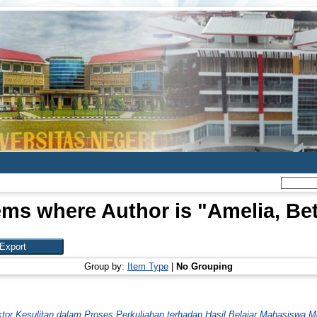
ems where Author is "
Amelia, Be
Group by:
Item Type
|
No Grouping
ktor Kesulitan dalam Proses Perkuliahan terhadap Hasil Belajar Mahasiswa 