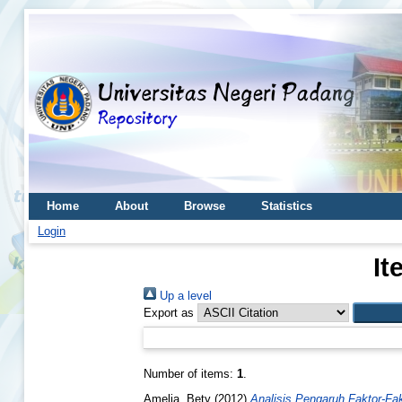
Home
About
Browse
Statistics
Login
It
Up a level
Export as
Number of items:
1
.
Amelia, Bety
(2012)
Analisis Pengaruh Faktor-Fa