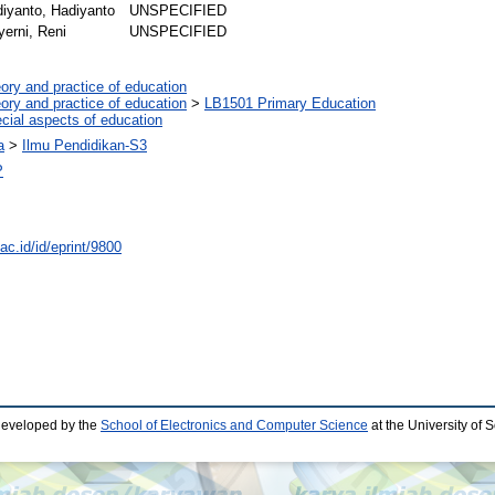
iyanto, Hadiyanto
UNSPECIFIED
erni, Reni
UNSPECIFIED
ory and practice of education
ory and practice of education
>
LB1501 Primary Education
cial aspects of education
a
>
Ilmu Pendidikan-S3
P
.ac.id/id/eprint/9800
developed by the
School of Electronics and Computer Science
at the University of