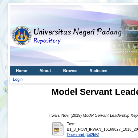
Home
About
Browse
Statistics
Login
Model Servant Lead
Irwan, Novi
(2019)
Model Servant Leadership Kep
Text
B1_8_NOVI_IRWAN_16169027_1018_202
Download (442kB)