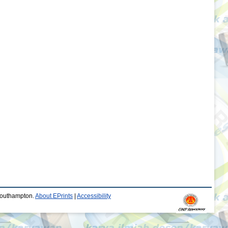
 Southampton.
About EPrints
|
Accessibility