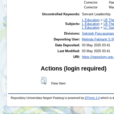
Corrector
Had
Corrector
May
Uncontrolled Keywords:
Servant Leadership
L Education
>
LB The
Subjects:
L Education
>
LB The
L Education
>
LC Spe
Divisions:
Sekolah Pascasarjan
Depositing User:
Melinda Febrianti S.I
Date Deposited:
03 May 2025 03:41
Last Modified:
03 May 2025 03:41
URI:
https://repository.unp
Actions (login required)
View Item
Repository Universitas Negeri Padang is powered by
EPrints 3.4
which is 