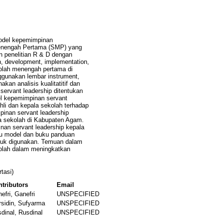
model kepemimpinan
Menengah Pertama (SMP) yang
kan penelitian R & D dengan
, development, implementation,
ekolah menengah pertama di
gunakan lembar instrument,
kan analisis kualitatitif dan
 servant leadership ditentukan
del kepemimpinan servant
hli dan kepala sekolah terhadap
pinan servant leadership
ala sekolah di Kabupaten Agam.
pinan servant leadership kepala
ku model dan buku panduan
untuk digunakan. Temuan dalam
ekolah dalam meningkatkan
tasi)
tributors
Email
efri, Ganefri
UNSPECIFIED
sidin, Sufyarma
UNSPECIFIED
dinal, Rusdinal
UNSPECIFIED