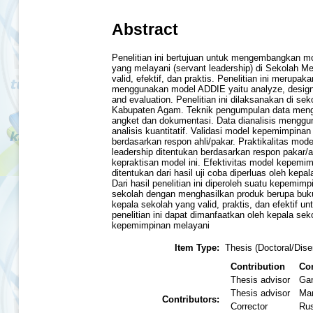
Abstract
Penelitian ini bertujuan untuk mengembangkan 
yang melayani (servant leadership) di Sekolah 
valid, efektif, dan praktis. Penelitian ini merupa
menggunakan model ADDIE yaitu analyze, design
and evaluation. Penelitian ini dilaksanakan di s
Kabupaten Agam. Teknik pengumpulan data meng
angket dan dokumentasi. Data dianalisis mengguna
analisis kuantitatif. Validasi model kepemimpinan
berdasarkan respon ahli/pakar. Praktikalitas mo
leadership ditentukan berdasarkan respon pakar/a
kepraktisan model ini. Efektivitas model kepemim
ditentukan dari hasil uji coba diperluas oleh kep
Dari hasil penelitian ini diperoleh suatu kepemim
sekolah dengan menghasilkan produk berupa bu
kepala sekolah yang valid, praktis, dan efektif 
penelitian ini dapat dimanfaatkan oleh kepala s
kepemimpinan melayani
Item Type:
Thesis (Doctoral/Diser
Contribution
Con
Thesis advisor
Gan
Thesis advisor
Mar
Contributors:
Corrector
Rus