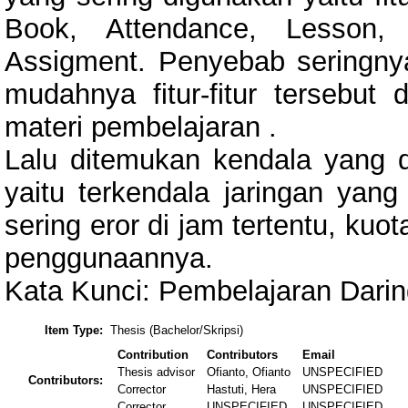
Book, Attendance, Lesson,
Assigment. Penyebab seringnya 
mudahnya fitur-fitur tersebut
materi pembelajaran .
Lalu ditemukan kendala yang 
yaitu terkendala jaringan yang
sering eror di jam tertentu, kuo
penggunaannya.
Kata Kunci: Pembelajaran Darin
Item Type:
Thesis (Bachelor/Skripsi)
Contribution
Contributors
Email
Thesis advisor
Ofianto, Ofianto
UNSPECIFIED
Contributors:
Corrector
Hastuti, Hera
UNSPECIFIED
Corrector
UNSPECIFIED
UNSPECIFIED