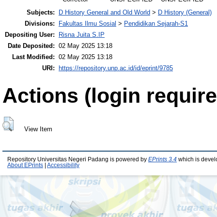
Subjects:
D History General and Old World
>
D History (General)
Divisions:
Fakultas Ilmu Sosial
>
Pendidikan Sejarah-S1
Depositing User:
Risna Juita S.IP
Date Deposited:
02 May 2025 13:18
Last Modified:
02 May 2025 13:18
URI:
https://repository.unp.ac.id/id/eprint/9785
Actions (login require
View Item
Repository Universitas Negeri Padang is powered by
EPrints 3.4
which is devel
About EPrints
|
Accessibility