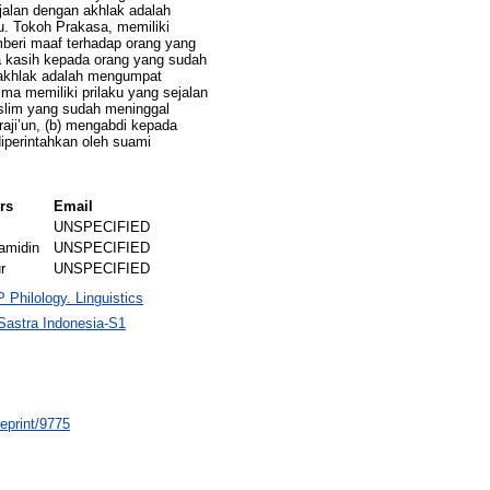
jalan dengan akhlak adalah
. Tokoh Prakasa, memiliki
mberi maaf terhadap orang yang
a kasih kepada orang yang sudah
 akhlak adalah mengumpat
ma memiliki prilaku yang sejalan
slim yang sudah meninggal
raji’un, (b) mengabdi kepada
iperintahkan oleh suami
rs
Email
UNSPECIFIED
amidin
UNSPECIFIED
r
UNSPECIFIED
P Philology. Linguistics
Sastra Indonesia-S1
/eprint/9775