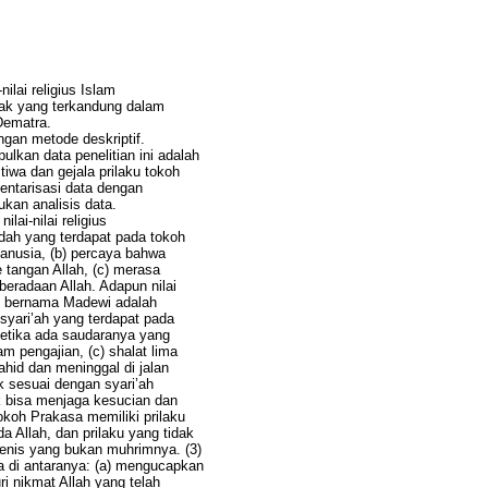
nilai religius Islam
khlak yang terkandung dalam
Dematra.
dengan metode deskriptif.
kan data penelitian ini adalah
iwa dan gejala prilaku tokoh
entarisasi data dengan
kan analisis data.
ilai-nilai religius
dah yang terdapat pada tokoh
anusia, (b) percaya bahwa
 tangan Allah, (c) merasa
eberadaan Allah. Adapun nilai
g bernama Madewi adalah
 syari’ah yang terdapat pada
etika ada saudaranya yang
am pengajian, (c) shalat lima
ahid dan meninggal di jalan
k sesuai dengan syari’ah
ak bisa menjaga kesucian dan
koh Prakasa memiliki prilaku
a Allah, dan prilaku yang tidak
jenis yang bukan muhrimnya. (3)
a di antaranya: (a) mengucapkan
 nikmat Allah yang telah