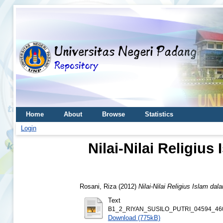
Home
About
Browse
Statistics
Login
Nilai-Nilai Religiu
Rosani, Riza
(2012)
Nilai-Nilai Religius Islam d
Text
B1_2_RIYAN_SUSILO_PUTRI_04594_460
Download (775kB)