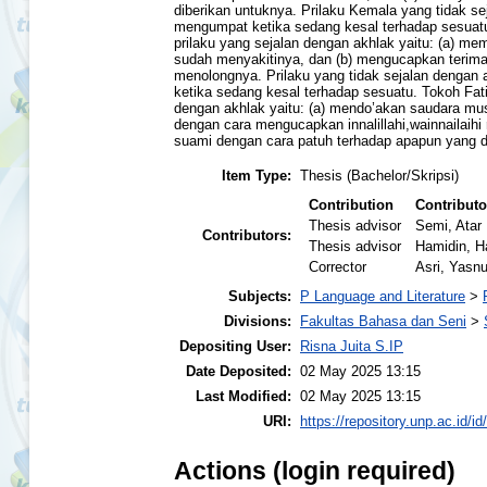
diberikan untuknya. Prilaku Kemala yang tidak se
mengumpat ketika sedang kesal terhadap sesuatu
prilaku yang sejalan dengan akhlak yaitu: (a) me
sudah menyakitinya, dan (b) mengucapkan terim
menolongnya. Prilaku yang tidak sejalan dengan
ketika sedang kesal terhadap sesuatu. Tokoh Fati
dengan akhlak yaitu: (a) mendo’akan saudara mu
dengan cara mengucapkan innalillahi,wainnailaihi 
suami dengan cara patuh terhadap apapun yang d
Item Type:
Thesis (Bachelor/Skripsi)
Contribution
Contributo
Thesis advisor
Semi, Atar
Contributors:
Thesis advisor
Hamidin, H
Corrector
Asri, Yasnu
Subjects:
P Language and Literature
>
Divisions:
Fakultas Bahasa dan Seni
>
Depositing User:
Risna Juita S.IP
Date Deposited:
02 May 2025 13:15
Last Modified:
02 May 2025 13:15
URI:
https://repository.unp.ac.id/id
Actions (login required)