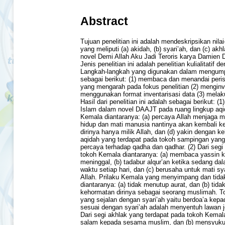
Abstract
Tujuan penelitian ini adalah mendeskripsikan nilai-
yang meliputi (a) akidah, (b) syari’ah, dan (c) a
novel Demi Allah Aku Jadi Teroris karya Damien 
Jenis penelitian ini adalah penelitian kulialitatif 
Langkah-langkah yang digunakan dalam mengumpul
sebagai berikut: (1) membaca dan menandai perist
yang mengarah pada fokus penelitian (2) menginv
menggunakan format inventarisasi data (3) melaku
Hasil dari penelitian ini adalah sebagai berikut: (1) n
Islam dalam novel DAAJT pada ruang lingkup aqi
Kemala diantaranya: (a) percaya Allah menjaga m
hidup dan mati manusia nantinya akan kembali ke
dirinya hanya milik Allah, dan (d) yakin dengan k
aqidah yang terdapat pada tokoh sampingan yan
percaya terhadap qadha dan qadhar. (2) Dari segi
tokoh Kemala diantaranya: (a) membaca yassin k
meninggal, (b) tadabur alqur’an ketika sedang dal
waktu setiap hari, dan (c) berusaha untuk mati sy
Allah. Prilaku Kemala yang menyimpang dan tida
diantaranya: (a) tidak menutup aurat, dan (b) tid
kehormatan dirinya sebagai seorang muslimah. To
yang sejalan dengan syari’ah yaitu berdoa’a kepad
sesuai dengan syari’ah adalah menyentuh lawan 
Dari segi akhlak yang terdapat pada tokoh Kemal
salam kepada sesama muslim, dan (b) mensyukuri