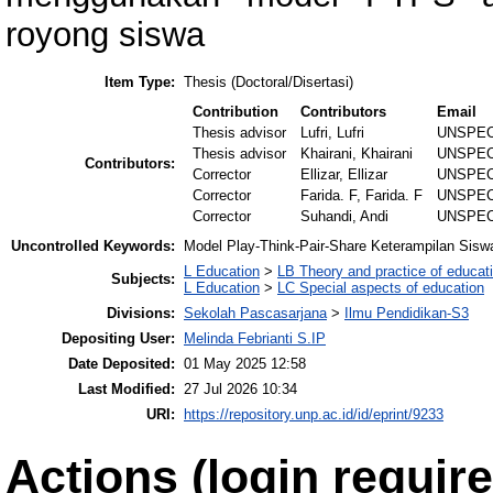
royong siswa
Item Type:
Thesis (Doctoral/Disertasi)
Contribution
Contributors
Email
Thesis advisor
Lufri, Lufri
UNSPEC
Thesis advisor
Khairani, Khairani
UNSPEC
Contributors:
Corrector
Ellizar, Ellizar
UNSPEC
Corrector
Farida. F, Farida. F
UNSPEC
Corrector
Suhandi, Andi
UNSPEC
Uncontrolled Keywords:
Model Play-Think-Pair-Share Keterampilan Si
L Education
>
LB Theory and practice of educat
Subjects:
L Education
>
LC Special aspects of education
Divisions:
Sekolah Pascasarjana
>
Ilmu Pendidikan-S3
Depositing User:
Melinda Febrianti S.IP
Date Deposited:
01 May 2025 12:58
Last Modified:
27 Jul 2026 10:34
URI:
https://repository.unp.ac.id/id/eprint/9233
Actions (login require