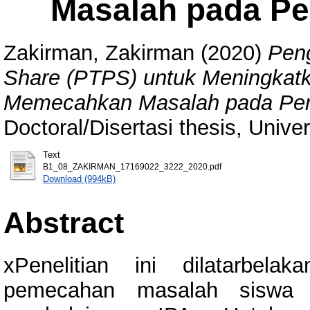
Masalah pada Pe
Zakirman, Zakirman
(2020)
Pen
Share (PTPS) untuk Meningkat
Memecahkan Masalah pada Pemb
Doctoral/Disertasi thesis, Unive
Text
B1_08_ZAKIRMAN_17169022_3222_2020.pdf
Download (994kB)
Abstract
xPenelitian ini dilatarbela
pemecahan masalah siswa 