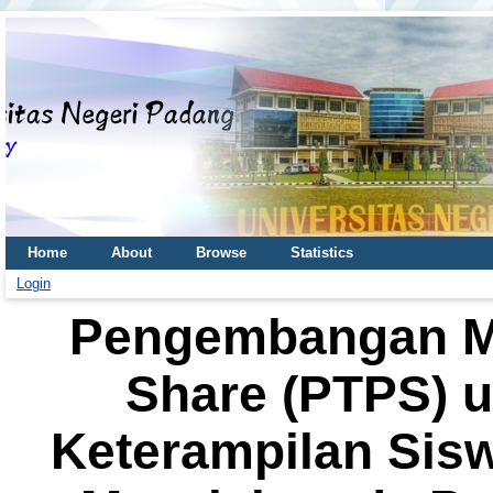
Home
About
Browse
Statistics
Login
Pengembangan Mo
Share (PTPS) 
Keterampilan Si