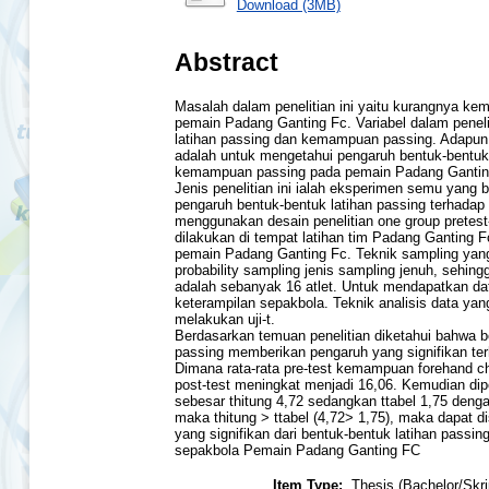
Download (3MB)
Abstract
Masalah dalam penelitian ini yaitu kurangnya k
pemain Padang Ganting Fc. Variabel dalam penelit
latihan passing dan kemampuan passing. Adapun t
adalah untuk mengetahui pengaruh bentuk-bentuk 
kemampuan passing pada pemain Padang Gantin
Jenis penelitian ini ialah eksperimen semu yang b
pengaruh bentuk-bentuk latihan passing terhad
menggunakan desain penelitian one group pretest-p
dilakukan di tempat latihan tim Padang Ganting F
pemain Padang Ganting Fc. Teknik sampling yang
probability sampling jenis sampling jenuh, sehin
adalah sebanyak 16 atlet. Untuk mendapatkan dat
keterampilan sepakbola. Teknik analisis data yan
melakukan uji-t.
Berdasarkan temuan penelitian diketahui bahwa b
passing memberikan pengaruh yang signifikan t
Dimana rata-rata pre-test kemampuan forehand 
post-test meningkat menjadi 16,06. Kemudian diper
sebesar thitung 4,72 sedangkan ttabel 1,75 denga
maka thitung > ttabel (4,72> 1,75), maka dapat 
yang signifikan dari bentuk-bentuk latihan pass
sepakbola Pemain Padang Ganting FC
Item Type:
Thesis (Bachelor/Skri