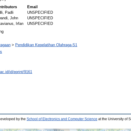
tributors
Email
li, Padli
UNSPECIFIED
andi, John
UNSPECIFIED
avianus, Irfan
UNSPECIFIED
ng
ragaan
>
Pendidikan Kepelatihan Olahraga-S1
os
.ac.id/id/eprint/9161
developed by the
School of Electronics and Computer Science
at the University of