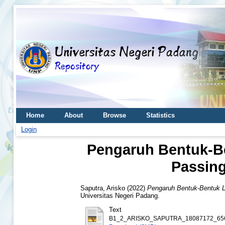
Home
About
Browse
Statistics
Login
Pengaruh Bentuk-B
Passin
Saputra, Arisko
(2022)
Pengaruh Bentuk-Bentuk 
Universitas Negeri Padang.
Text
B1_2_ARISKO_SAPUTRA_18087172_656