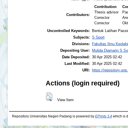
Contribution
Con
Thesis advisor
Pad
Contributors:
Corrector
Arw
Corrector
Okt
Uncontrolled Keywords:
Bentuk Latihan Passi
Subjects:
S Sport
Divisions:
Fakultas Ilmu Keolah
Depositing User:
Mulida Djamarin S.S
Date Deposited:
30 Apr 2025 02:42
Last Modified:
30 Apr 2025 02:42
URI:
https://repository.unp
Actions (login required)
View Item
Repository Universitas Negeri Padang is powered by
EPrints 3.4
which is 