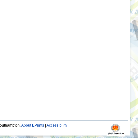
 Southampton.
About EPrints
|
Accessibility