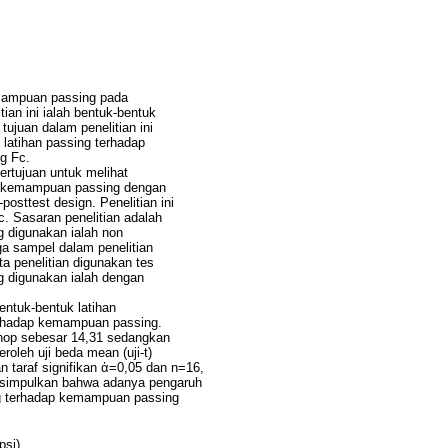
emampuan passing pada
ian ini ialah bentuk-bentuk
ujuan dalam penelitian ini
latihan passing terhadap
g Fc.
ertujuan untuk melihat
ap kemampuan passing dengan
osttest design. Penelitian ini
c. Sasaran penelitian adalah
 digunakan ialah non
gga sampel dalam penelitian
a penelitian digunakan tes
g digunakan ialah dengan
entuk-bentuk latihan
erhadap kemampuan passing.
chop sebesar 14,31 sedangkan
oleh uji beda mean (uji-t)
n taraf signifikan ἀ=0,05 dan n=16,
disimpulkan bahwa adanya pengaruh
ing terhadap kemampuan passing
psi)