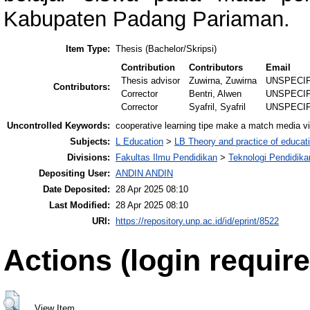
Kabupaten Padang Pariaman.
Item Type:
Thesis (Bachelor/Skripsi)
Contribution
Contributors
Email
Thesis advisor
Zuwirna, Zuwirna
UNSPECI
Contributors:
Corrector
Bentri, Alwen
UNSPECI
Corrector
Syafril, Syafril
UNSPECI
Uncontrolled Keywords:
cooperative learning tipe make a match media vi
Subjects:
L Education
>
LB Theory and practice of educat
Divisions:
Fakultas Ilmu Pendidikan
>
Teknologi Pendidik
Depositing User:
ANDIN ANDIN
Date Deposited:
28 Apr 2025 08:10
Last Modified:
28 Apr 2025 08:10
URI:
https://repository.unp.ac.id/id/eprint/8522
Actions (login require
View Item