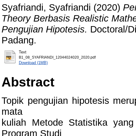
Syafriandi, Syafriandi
(2020)
Pe
Theory Berbasis Realistic Math
Pengujian Hipotesis.
Doctoral/Di
Padang.
Text
B1_08_SYAFRIANDI_12044024020_2020.pdf
Download (1MB)
Abstract
Topik pengujian hipotesis meru
mata
kuliah Metode Statistika yan
Program Studi