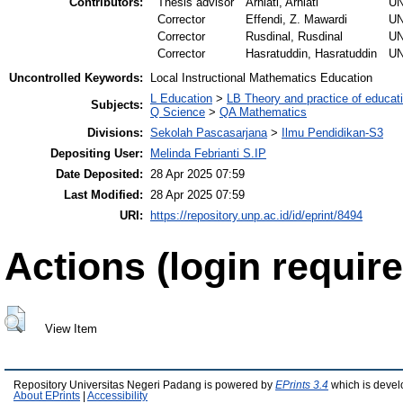
Contributors:
Thesis advisor
Arniati, Arniati
U
Corrector
Effendi, Z. Mawardi
U
Corrector
Rusdinal, Rusdinal
U
Corrector
Hasratuddin, Hasratuddin
U
Uncontrolled Keywords:
Local Instructional Mathematics Education
L Education
>
LB Theory and practice of educat
Subjects:
Q Science
>
QA Mathematics
Divisions:
Sekolah Pascasarjana
>
Ilmu Pendidikan-S3
Depositing User:
Melinda Febrianti S.IP
Date Deposited:
28 Apr 2025 07:59
Last Modified:
28 Apr 2025 07:59
URI:
https://repository.unp.ac.id/id/eprint/8494
Actions (login require
View Item
Repository Universitas Negeri Padang is powered by
EPrints 3.4
which is devel
About EPrints
|
Accessibility