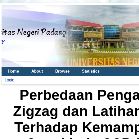
Home
About
Browse
Statistics
Login
Perbedaan Pengar
Zigzag dan Latihan
Terhadap Kemamp