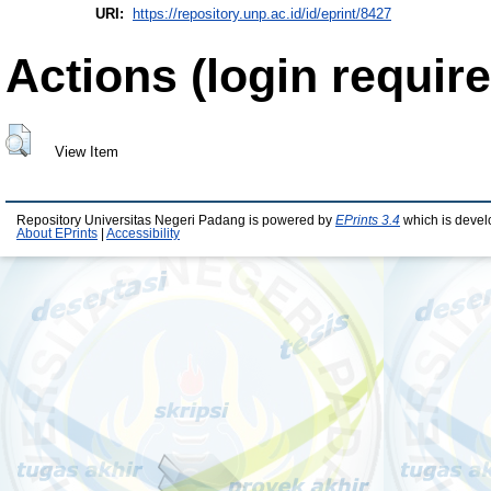
URI:
https://repository.unp.ac.id/id/eprint/8427
Actions (login require
View Item
Repository Universitas Negeri Padang is powered by
EPrints 3.4
which is devel
About EPrints
|
Accessibility