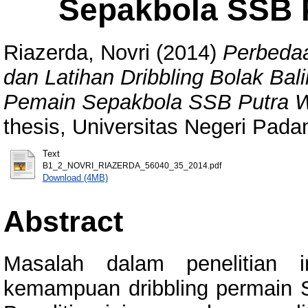
Sepakbola SSB 
Riazerda, Novri
(2014)
Perbedaa
dan Latihan Dribbling Bolak Ba
Pemain Sepakbola SSB Putra W
thesis, Universitas Negeri Pada
Text
B1_2_NOVRI_RIAZERDA_56040_35_2014.pdf
Download (4MB)
Abstract
Masalah dalam penelitian i
kemampuan dribbling permain 