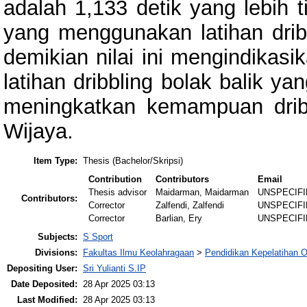
adalah 1,133 detik yang lebih 
yang menggunakan latihan dribb
demikian nilai ini mengindikasi
latihan dribbling bolak balik y
meningkatkan kemampuan drib
Wijaya.
Item Type:
Thesis (Bachelor/Skripsi)
Contribution
Contributors
Email
Thesis advisor
Maidarman, Maidarman
UNSPECIF
Contributors:
Corrector
Zalfendi, Zalfendi
UNSPECIF
Corrector
Barlian, Ery
UNSPECIF
Subjects:
S Sport
Divisions:
Fakultas Ilmu Keolahragaan
>
Pendidikan Kepelatihan 
Depositing User:
Sri Yulianti S.IP
Date Deposited:
28 Apr 2025 03:13
Last Modified:
28 Apr 2025 03:13