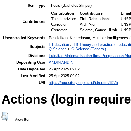
Item Type:
Thesis (Bachelor/Skripsi)
Contribution
Contributors
Emai
Thesis advisor
Fitri, Rahmadhani
UNSP
Contributors:
Corrector
Ardi, Ardi
UNSP
Corrector
Selaras, Ganda Hijrah
UNSP
Uncontrolled Keywords:
Pendidikan, Kecerdasan, Multiple Intelligences (
L Education
>
LB Theory and practice of educat
Subjects:
Q Science
>
Q Science (General)
Divisions:
Fakultas Matematika dan Ilmu Pengetahuan Al
Depositing User:
ANDIN ANDIN
Date Deposited:
25 Apr 2025 09:02
Last Modified:
25 Apr 2025 09:02
URI:
https://repository.unp.ac.id/id/eprint/8275
Actions (login require
View Item