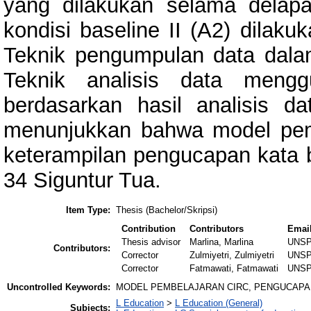
yang dilakukan selama delap
kondisi baseline II (A2) dilak
Teknik pengumpulan data dalam 
Teknik analisis data mengg
berdasarkan hasil analisis d
menunjukkan bahwa model pem
keterampilan pengucapan kata b
34 Siguntur Tua.
Item Type:
Thesis (Bachelor/Skripsi)
Contribution
Contributors
Emai
Thesis advisor
Marlina, Marlina
UNSP
Contributors:
Corrector
Zulmiyetri, Zulmiyetri
UNSP
Corrector
Fatmawati, Fatmawati
UNSP
Uncontrolled Keywords:
MODEL PEMBELAJARAN CIRC, PENGUCAPAN
L Education
>
L Education (General)
Subjects: