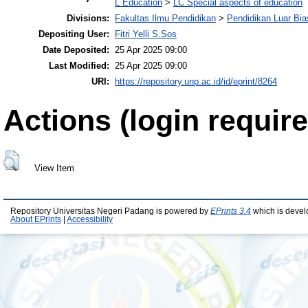
L Education
>
LC Special aspects of education
Divisions:
Fakultas Ilmu Pendidikan
>
Pendidikan Luar Bi
Depositing User:
Fitri Yelli S.Sos
Date Deposited:
25 Apr 2025 09:00
Last Modified:
25 Apr 2025 09:00
URI:
https://repository.unp.ac.id/id/eprint/8264
Actions (login require
View Item
Repository Universitas Negeri Padang is powered by
EPrints 3.4
which is devel
About EPrints
|
Accessibility