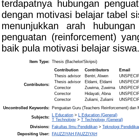
terdapatnya hubungan penguata
dengan motivasi belajar tabel si
menunjukkan arah hubungan 
penguatan (reinforcement) ya
baik pula motivasi belajar siswa
Item Type:
Thesis (Bachelor/Skripsi)
Contribution
Contributors
Email
Thesis advisor
Bentri, Alwen
UNSPECI
Thesis advisor
Eldarni, Eldarni
UNSPECI
Contributors:
Corrector
Zuwirna, Zuwirna
UNSPECI
Corrector
Hidayati, Abna
UNSPECI
Corrector
Zuliarni, Zuliarni
UNSPECI
Uncontrolled Keywords:
Penguatan Guru (Teachers Reinforcement) dan M
L Education
>
L Education (General)
Subjects:
T Technology
>
T Technology (General)
Divisions:
Fakultas Ilmu Pendidikan
>
Teknologi Pendidik
Depositing User:
FAUZZIYAH FAUZZIYAH