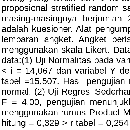
proposional stratified random s
masing-masingnya berjumlah 
adalah kuesioner. Alat pengump
lembaran angket. Angket beri
menggunakan skala Likert. Data 
data:(1) Uji Normalitas pada va
< i = 14,067 dan variabel Y de
tabel =15,507. Hasil pengujian
normal. (2) Uji Regresi Sederh
F = 4,00, pengujian menunjukka
menggunakan rumus Product Mo
hitung = 0,329 > r tabel = 0,25