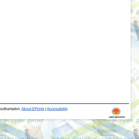
 Southampton.
About EPrints
|
Accessibility