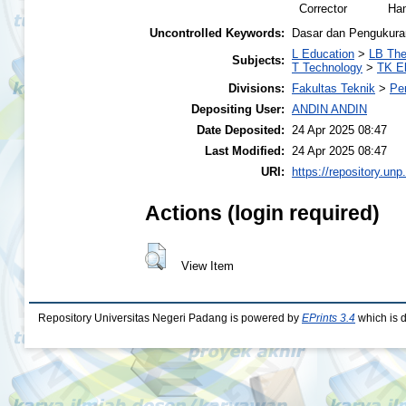
Corrector
Ham
Uncontrolled Keywords:
Dasar dan Pengukuran 
L Education
>
LB The
Subjects:
T Technology
>
TK El
Divisions:
Fakultas Teknik
>
Pe
Depositing User:
ANDIN ANDIN
Date Deposited:
24 Apr 2025 08:47
Last Modified:
24 Apr 2025 08:47
URI:
https://repository.unp
Actions (login required)
View Item
Repository Universitas Negeri Padang is powered by
EPrints 3.4
which is 