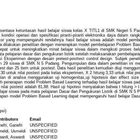
 persentase ketuntasan hasil belajar siswa kelas X TITL1 di SMK Negeri 5 
ondisi operasi dan spesifikasi piranti-piranti elektronika daya dalam ran
r yang mempengaruhi rendahnya hasil belajar siswa adalah model pembela
 dilakukan penelitian dengan menerapkan model pembelajaran Problem Bas
pat untuk meningkatkan minat belajar siswa dalam mengikuti proses belaja
ata pelajaran dasar dan pengukuran listrik setelah melaksanakan pembelaja
si Eksperimen dengan desain pretest-posttest control design. Subjek penel
ah 29 siswa di SMK N 5 Padang. Pengumpulan data dalam penelitian ini men
est dan 25 item untuk postest. Data hasil penelitian kemudian diuji menggu
,30 untuk nilai postest pada kelas eksperimen, X 2 hitung 3,33 untuk nilai pre
dian di analisa menggunakan uji homogenitas,uji hipotesis dan effect siz
h penerapan model Problem Based Learning terhadap hasil belajar siswa pada
 nilai postest adalah 81,88. Hasil uji hipotesi menyatakan bahwa t hitung >
ajar siswa pada mata pelajaran Dasar dan Pengukuran Listrik di SMK N 5 Pada
apan model Problem Based Learning dapat mempengaruhi hasil belajar Dasa
psi)
tributors
Email
efri, Ganefri
UNSPECIFIED
eldi, Usmeldi
UNSPECIFIED
ardi, Aswardi
UNSPECIFIED