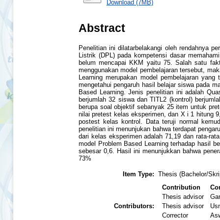
Download (7MB)
Abstract
Penelitian ini dilatarbelakangi oleh rendahnya
Listrik (DPL) pada kompetensi dasar memahami k
belum mencapai KKM yaitu 75. Salah satu fakto
menggunakan model pembelajaran tersebut, maka
Learning merupakan model pembelajaran yang te
mengetahui pengaruh hasil belajar siswa pada m
Based Learning. Jenis penelitian ini adalah Qua
berjumlah 32 siswa dan TITL2 (kontrol) berjuml
berupa soal objektif sebanyak 25 item untuk pret
nilai pretest kelas eksperimen, dan X i 1 hitung 9
postest kelas kontrol. Data teruji normal kemu
penelitian ini menunjukan bahwa terdapat pengaru
dari kelas eksperimen adalah 71,19 dan rata-rata
model Problem Based Learning terhadap hasil bel
sebesar 0,6. Hasil ini menunjukkan bahwa pener
73%
Item Type:
Thesis (Bachelor/Skri
Contribution
Con
Thesis advisor
Gan
Contributors:
Thesis advisor
Usm
Corrector
Asw