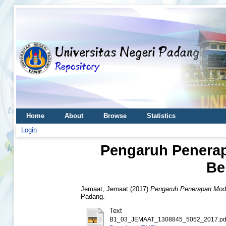
Home
About
Browse
Statistics
Login
Pengaruh Penerap
Be
Jemaat, Jemaat
(2017)
Pengaruh Penerapan Mode
Padang.
Text
B1_03_JEMAAT_1308845_5052_2017.pd