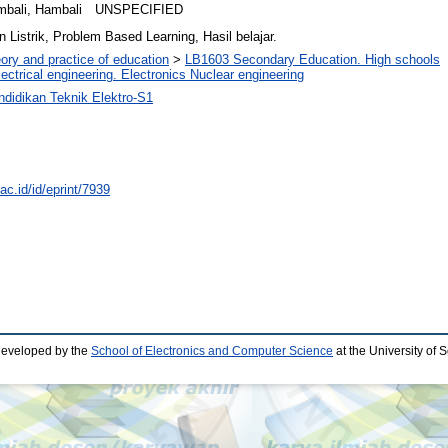
bali, Hambali
UNSPECIFIED
Listrik, Problem Based Learning, Hasil belajar.
ory and practice of education
>
LB1603 Secondary Education. High schools
ectrical engineering. Electronics Nuclear engineering
ndidikan Teknik Elektro-S1
.ac.id/id/eprint/7939
developed by the
School of Electronics and Computer Science
at the University of