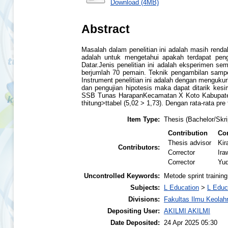
Download (4MB)
Abstract
Masalah dalam penelitian ini adalah masih rend
adalah untuk mengetahui apakah terdapat pen
Datar.Jenis penelitian ini adalah eksperimen 
berjumlah 70 pemain. Teknik pengambilan sampel
Instrument penelitian ini adalah dengan mengukurk
dan pengujian hipotesis maka dapat ditarik kesi
SSB Tunas HarapanKecamatan X Koto Kabupaten Ta
thitung>ttabel (5,02 > 1,73). Dengan rata-rata pr
Item Type:
Thesis (Bachelor/Skri
Contribution
Con
Thesis advisor
Kir
Contributors:
Corrector
Ira
Corrector
Yud
Uncontrolled Keywords:
Metode sprint traini
Subjects:
L Education
>
L Educ
Divisions:
Fakultas Ilmu Keolah
Depositing User:
AKILMI AKILMI
Date Deposited:
24 Apr 2025 05:30