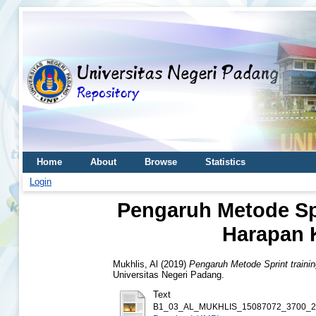
Home
About
Browse
Statistics
Login
Pengaruh Metode Sp
Harapan 
Mukhlis, Al
(2019)
Pengaruh Metode Sprint train
Universitas Negeri Padang.
Text
B1_03_AL_MUKHLIS_15087072_3700_20