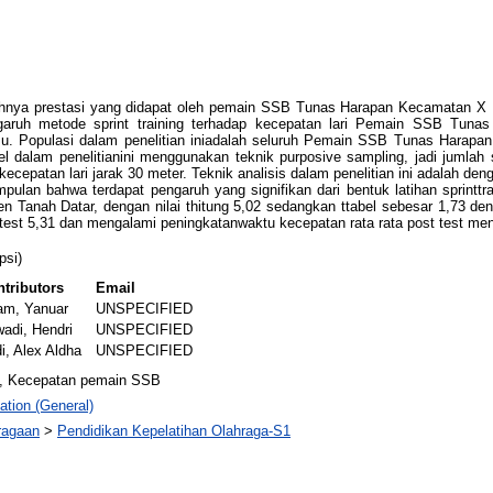
ahnya prestasi yang didapat oleh pemain SSB Tunas Harapan Kecamatan X K
garuh metode sprint training terhadap kecepatan lari Pemain SSB Tu
semu. Populasi dalam penelitian iniadalah seluruh Pemain SSB Tunas Hara
 dalam penelitianini menggunakan teknik purposive sampling, jadi jumlah sa
ecepatan lari jarak 30 meter. Teknik analisis dalam penelitian ini adalah de
mpulan bahwa terdapat pengaruh yang signifikan dari bentuk latihan sprinttr
nah Datar, dengan nilai thitung 5,02 sedangkan ttabel sebesar 1,73 deng
e test 5,31 dan mengalami peningkatanwaktu kecepatan rata rata post test men
psi)
tributors
Email
am, Yanuar
UNSPECIFIED
wadi, Hendri
UNSPECIFIED
i, Alex Aldha
UNSPECIFIED
ng, Kecepatan pemain SSB
ation (General)
ragaan
>
Pendidikan Kepelatihan Olahraga-S1