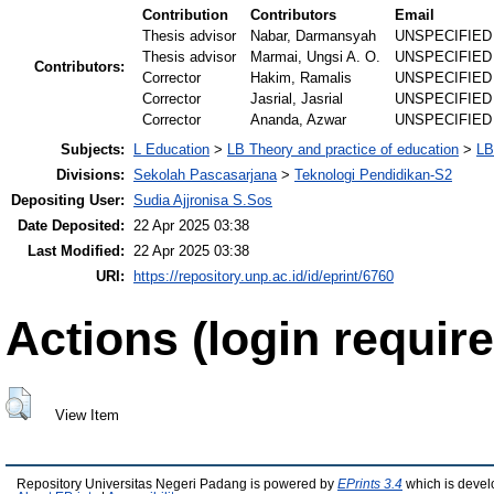
Contribution
Contributors
Email
Thesis advisor
Nabar, Darmansyah
UNSPECIFIED
Thesis advisor
Marmai, Ungsi A. O.
UNSPECIFIED
Contributors:
Corrector
Hakim, Ramalis
UNSPECIFIED
Corrector
Jasrial, Jasrial
UNSPECIFIED
Corrector
Ananda, Azwar
UNSPECIFIED
Subjects:
L Education
>
LB Theory and practice of education
>
LB
Divisions:
Sekolah Pascasarjana
>
Teknologi Pendidikan-S2
Depositing User:
Sudia Ajjronisa S.Sos
Date Deposited:
22 Apr 2025 03:38
Last Modified:
22 Apr 2025 03:38
URI:
https://repository.unp.ac.id/id/eprint/6760
Actions (login require
View Item
Repository Universitas Negeri Padang is powered by
EPrints 3.4
which is devel