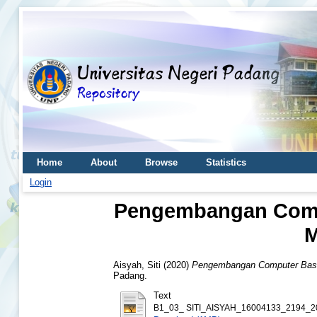
Home
About
Browse
Statistics
Login
Pengembangan Compu
M
Aisyah, Siti
(2020)
Pengembangan Computer Based 
Padang.
Text
B1_03_ SITI_AISYAH_16004133_2194_20