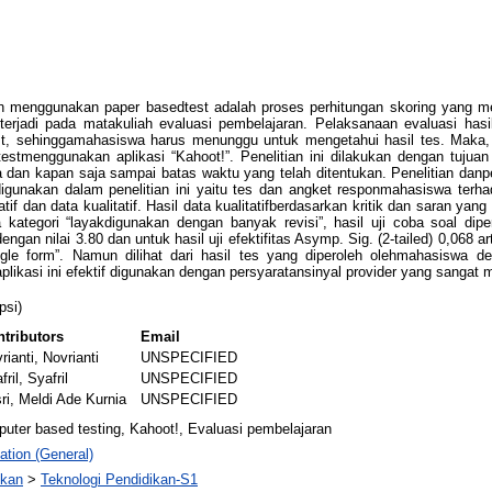
an menggunakan paper basedtest adalah proses perhitungan skoring yang m
terjadi pada matakuliah evaluasi pembelajaran. Pelaksanaan evaluasi hasi
t, sehinggamahasiswa harus menunggu untuk mengetahui hasil tes. Maka, 
menggunakan aplikasi “Kahoot!”. Penelitian ini dilakukan dengan tujuan
ja dan kapan saja sampai batas waktu yang telah ditentukan. Penelitian d
igunakan dalam penelitian ini yaitu tes dan angket responmahasiswa terhad
atif dan data kualitatif. Hasil data kualitatifberdasarkan kritik dan saran y
 kategori “layakdigunakan dengan banyak revisi”, hasil uji coba soal dipero
engan nilai 3.80 dan untuk hasil uji efektifitas Asymp. Sig. (2-tailed) 0,068
le form”. Namun dilihat dari hasil tes yang diperoleh olehmahasiswa de
plikasi ini efektif digunakan dengan persyaratansinyal provider yang sangat
psi)
tributors
Email
rianti, Novrianti
UNSPECIFIED
fril, Syafril
UNSPECIFIED
ri, Meldi Ade Kurnia
UNSPECIFIED
er based testing, Kahoot!, Evaluasi pembelajaran
ation (General)
ikan
>
Teknologi Pendidikan-S1