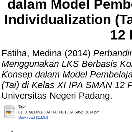
dalam Model Pembe
Individualization (T
12
Fatiha, Medina
(2014)
Perbandin
Menggunakan LKS Berbasis Kon
Konsep dalam Model Pembelajar
(Tai) di Kelas XI IPA SMAN 12 
Universitas Negeri Padang.
Text
B1_3_MEDINA_FATIHA_1101309_5952_2014.pdf
Download (11MB)