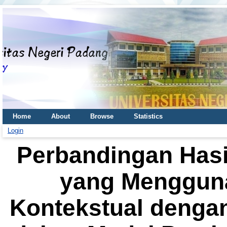
Home
About
Browse
Statistics
Login
Perbandingan Hasil
yang Menggun
Kontekstual denga