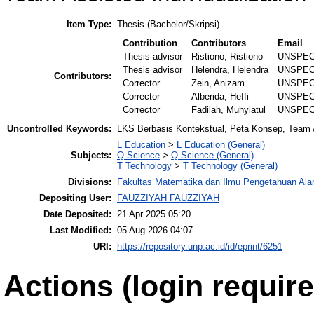
Item Type:
Thesis (Bachelor/Skripsi)
Contribution
Contributors
Email
Thesis advisor
Ristiono, Ristiono
UNSPEC
Thesis advisor
Helendra, Helendra
UNSPEC
Contributors:
Corrector
Zein, Anizam
UNSPEC
Corrector
Alberida, Heffi
UNSPEC
Corrector
Fadilah, Muhyiatul
UNSPEC
Uncontrolled Keywords:
LKS Berbasis Kontekstual, Peta Konsep, Team As
L Education
>
L Education (General)
Subjects:
Q Science
>
Q Science (General)
T Technology
>
T Technology (General)
Divisions:
Fakultas Matematika dan Ilmu Pengetahuan Al
Depositing User:
FAUZZIYAH FAUZZIYAH
Date Deposited:
21 Apr 2025 05:20
Last Modified:
05 Aug 2026 04:07
URI:
https://repository.unp.ac.id/id/eprint/6251
Actions (login require