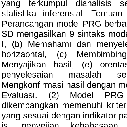
yang terkumpul dianalisis 
statistika inferensial. Temua
Perancangan model PRG berbant
SD mengasilkan 9 sintaks model,
I, (b) Memahami dan menyel
horizaontal, (c) Membimbin
Menyajikan hasil, (e) oren
penyelesaian masalah se
Mengkonfirmasi hasil dengan medi
Evaluasi. (2) Model PRG b
dikembangkan memenuhi kriteri
yang sesuai dengan indikator p
isi, penyejian, kebahasaan