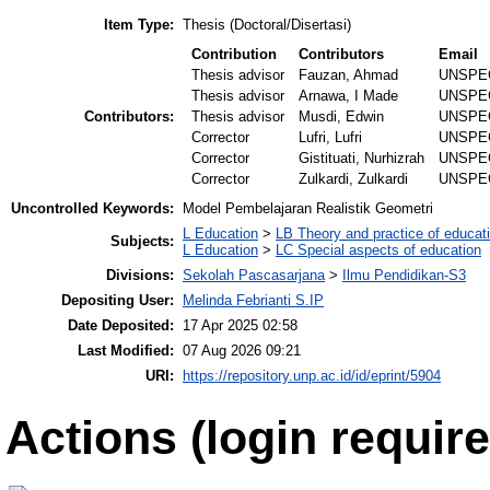
Item Type:
Thesis (Doctoral/Disertasi)
Contribution
Contributors
Email
Thesis advisor
Fauzan, Ahmad
UNSPE
Thesis advisor
Arnawa, I Made
UNSPE
Contributors:
Thesis advisor
Musdi, Edwin
UNSPE
Corrector
Lufri, Lufri
UNSPE
Corrector
Gistituati, Nurhizrah
UNSPE
Corrector
Zulkardi, Zulkardi
UNSPE
Uncontrolled Keywords:
Model Pembelajaran Realistik Geometri
L Education
>
LB Theory and practice of educat
Subjects:
L Education
>
LC Special aspects of education
Divisions:
Sekolah Pascasarjana
>
Ilmu Pendidikan-S3
Depositing User:
Melinda Febrianti S.IP
Date Deposited:
17 Apr 2025 02:58
Last Modified:
07 Aug 2026 09:21
URI:
https://repository.unp.ac.id/id/eprint/5904
Actions (login require