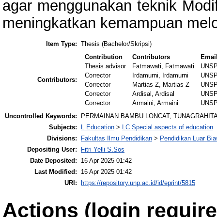
agar menggunakan teknik Modi
meningkatkan kemampuan melom
Item Type:
Thesis (Bachelor/Skripsi)
Contribution
Contributors
Emai
Thesis advisor
Fatmawati, Fatmawati
UNSP
Corrector
Irdamurni, Irdamurni
UNSP
Contributors:
Corrector
Martias Z, Martias Z
UNSP
Corrector
Ardisal, Ardisal
UNSP
Corrector
Armaini, Armaini
UNSP
Uncontrolled Keywords:
PERMAINAN BAMBU LONCAT, TUNAGRAHIT
Subjects:
L Education
>
LC Special aspects of education
Divisions:
Fakultas Ilmu Pendidikan
>
Pendidikan Luar Bi
Depositing User:
Fitri Yelli S.Sos
Date Deposited:
16 Apr 2025 01:42
Last Modified:
16 Apr 2025 01:42
URI:
https://repository.unp.ac.id/id/eprint/5815
Actions (login require